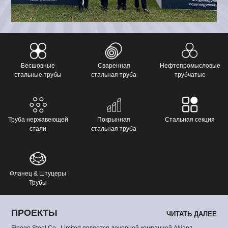
и клапанов-наша команда внедряет комплексные
решения для трубопроводных систем,
предназначенные для сложных инженерных проектов
по всему миру.
Бесшовные
Сваренная
Нефтепромысловые
стальные трубы
стальная труба
трубчатые
Труба нержавеющей
Покрынная
Стальная секция
стали
стальная труба
Фланец & Штуцеры
Трубы
ПРОЕКТЫ
ЧИТАТЬ ДАЛЕЕ
Finego Steel Co., Limited является дочерней компанией Allianz