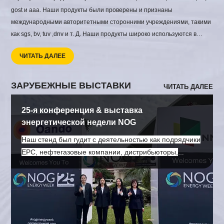
gost и aaa. Наши продукты были проверены и признаны
международными авторитетными сторонними учреждениями, такими
как sgs, bv, tuv ,dnv и т. Д. Наши продукты широко используются в
эксплуатации нефти и газа, трубопроводном транспорте,
ЧИТАТЬ ДАЛЕЕ
нефтепереработке, строительстве городских трубопроводных сетей,
строительство зданий, строительство прибрежных и портовых
сооружений, строительство аэропортов, Производство
ЗАРУБЕЖНЫЕ ВЫСТАВКИ
ЧИТАТЬ ДАЛЕЕ
гидроэлектроэнергии и тепловой энергии, судостроение, сосуды под
давлением, строительство пищевых и фармацевтических заводов,
25-я конференция & выставка
стальные конструкции и другие инженерные проекты.
энергетической недели NOG
Наш стенд был гудит с деятельностью как подрядчики
EPC, нефтегазовые компании, дистрибьюторы,
владельцы проектов, и специалисты отрасли
остановились, чтобы обсудить свои требования к
трубопроводу и будущие возможности
сотрудничества. От бесшовных стальных труб и
сварных труб до трубопроводной арматуры, фланцев