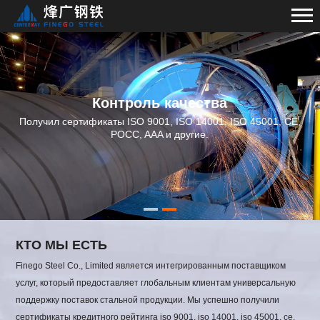
Контроль качества
Получил сертификаты ISO 9001, ISO 14001, ISO 45001, CE,
POCC, AAA и другие.
КТО МЫ ЕСТЬ
Finego Steel Co., Limited является интегрированным поставщиком
услуг, который предоставляет глобальным клиентам универсальную
поддержку поставок стальной продукции. Мы успешно получили
сертификаты кредитного рейтинга iso 9001, iso 14001, iso 45001, ce,