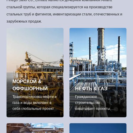
стальной группы, которая специализируется на производстве
стальных труб и фитингов, инвентаризации стали, отечественных и
зарубежных продаж.
МОРСКОЙ &
ОФФШОРНЫЙ
НЕФТЬ & ГАЗ
Транспортировка нефти и
Гражданское
газа и воды включает в
строительство
себя глобальные проекты
охватывает проекты,
разведки, добычи,
связанные с доставкой
переработки,
зданий, инфраструктуры,
транспортировки (часто
промышленных объектов
нефтяными танкерами и
и связанных с ними видов