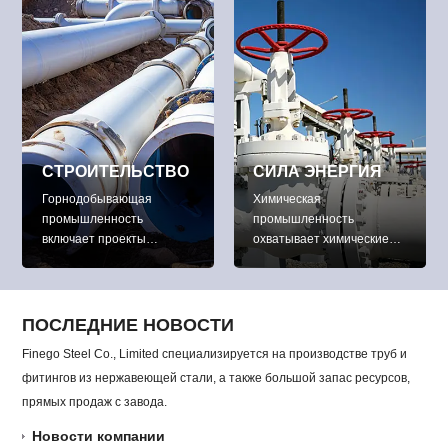
трубопроводами) и
деятельности.
маркетинга
нефтепродуктов и воды.
СТРОИТЕЛЬСТВО
СИЛА ЭНЕРГИЯ
Горнодобывающая
Химическая
промышленность
промышленность
включает проекты
охватывает химические
обнаружения, обработки и
установки применения
разработки различных
современных жидкостных
полезных ископаемых
систем и систем трубы
(включая основные
для того чтобы
ПОСЛЕДНИЕ НОВОСТИ
металлы, драгоценные
транспортировать пыль,
Finego Steel Co., Limited специализируется на производстве труб и
металлы, железо, уран,
частицы, стружку, пары
фитингов из нержавеющей стали, а также большой запас ресурсов,
уголь, алмазы, известняк,
или химические опасные
сланцы, каменную соль и
компоненты.
прямых продаж с завода.
калий) по всему миру.
Новости компании