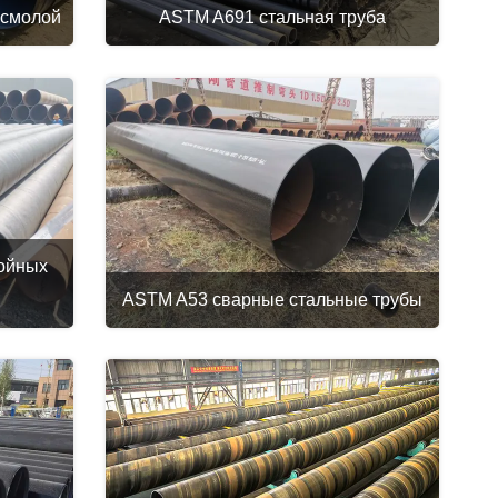
 смолой
ASTM A691 стальная труба
ойных
ASTM A53 сварные стальные трубы