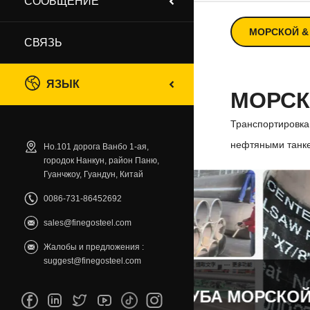
СООБЩЕНИЕ
МОРСКОЙ 
СВЯЗЬ
ЯЗЫК
МОРС
Транспортировка 
нефтяными танке
Но.101 дорога Ванбо 1-ая,
городок Нанкун, район Паню,
Гуанчжоу, Гуандун, Китай
0086-731-86452692
sales@finegosteel.com
Жалобы и предложения :
suggest@finegosteel.com
ГЛАВНАЯ ТРУБА МОРСКОЙ