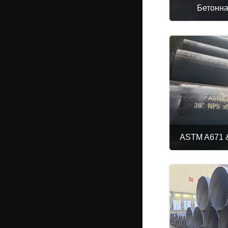
Бетонна
ASTM A671 &