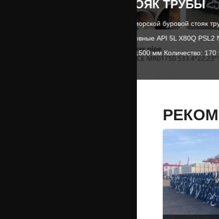
БУРОВОЙ СТОЯК ТРУБЫ
Проект: Главная труба морской буровой стояк трубы
Продукты: Продольношовные API 5L X80Q PSL2 NACE
MR01750 533,4*22,23*11500 мм Количество: 170 тонн
РЕКОМ