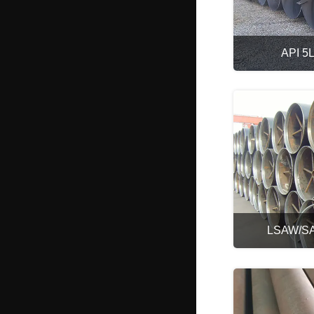
API 5
LSAW/SA