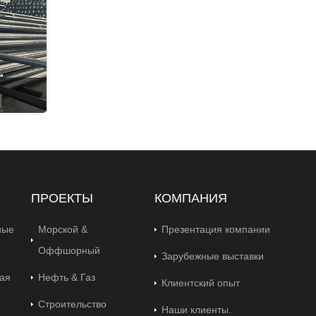
ПРОЕКТЫ
КОМПАНИЯ
ные
Морской &
Презентация компании
Оффшорный
Зарубежные выставки
ая
Нефть & Газ
Клиентский опыт
Строительство
Наши клиенты.