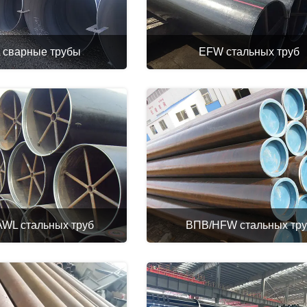
L сварные трубы
EFW стальных труб
WL стальных труб
ВПВ/HFW стальных тр