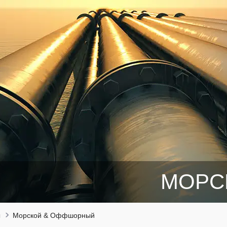
МОРС
ы
Морской & Оффшорный