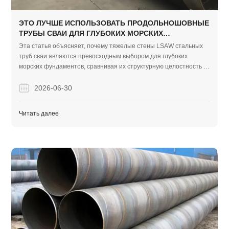
ЭТО ЛУЧШЕ ИСПОЛЬЗОВАТЬ ПРОДОЛЬНОШОВНЫЕ
ТРУБЫ СВАИ ДЛЯ ГЛУБОКИХ МОРСКИХ
ФУНДАМЕНТЫ?
Эта статья объясняет, почему тяжелые стены LSAW стальных
труб сваи являются превосходным выбором для глубоких
морских фундаментов, сравнивая их структурную целостность и
варианты покрытия против альтернативных методов
производства. Он подчеркивает, как точное формирование JCOE
2026-06-30
и индивидуальные антикоррозийные системы устраняют
задержки сращивания на месте и предотвращают долгосрочный
Читать далее
усталостный отказ.