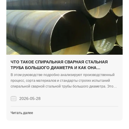
ЧТО ТАКОЕ СПИРАЛЬНАЯ СВАРНАЯ СТАЛЬНАЯ
ТРУБА БОЛЬШОГО ДИАМЕТРА И КАК ОНА
СДЕЛАНА?
В этом руководстве подробно анализируют производственный
процесс, сорта материалов и стандарты строгих испытаний
спиральной сварной стальной трубы большого диаметра. Это
демонстрирует, как Finego Steel поставляет
высококачественные, бездефектные трубопроводные решения,
2026-05-28
адаптированные для глобальных строительных проектов EPC.
Читать далее