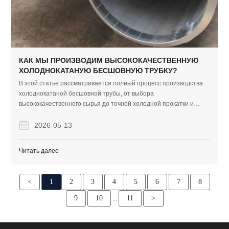
КАК МЫ ПРОИЗВОДИМ ВЫСОКОКАЧЕСТВЕННУЮ
ХОЛОДНОКАТАНУЮ БЕСШОВНУЮ ТРУБКУ?
В этой статье рассматривается полный процесс производства
холоднокатаной бесшовной трубы, от выбора
высококачественного сырья до точной холодной прокатки и
строгого тестирования качества. Это также подчеркивает
проверенный опыт Finego Steel в поставке надежных,
2026-05-13
бездефектных стальных труб для требовательных
строительных проектов EPC по всему миру.
Читать далее
<
1
2
3
4
5
6
7
8
9
10
11
>
...