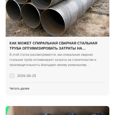
КАК МОЖЕТ СПИРАЛЬНАЯ СВАРНАЯ СТАЛЬНАЯ
ТРУБА ОПТИМИЗИРОВАТЬ ЗАТРАТЫ НА
СТРОИТЕЛЬСТВО?
В этой статье рассматривается, как спиральная сварная
стальная труба оптимизирует затраты на строительство и
производительность благодаря своему уникальному
структурному проектированию и производственному процессу.
Он также подчеркивает реальный опыт проектов на
2026-06-25
австралийском рынке, чтобы продемонстрировать надежность
материалов и возможности экспертных поставок.
Читать далее