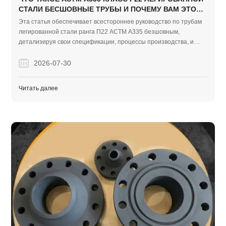
СТАЛИ БЕСШОВНЫЕ ТРУБЫ И ПОЧЕМУ ВАМ ЭТО
НУЖНО?
Эта статья обеспечивает всестороннее руководство по трубам
легированной стали ранга П22 АСТМ А335 безшовным,
детализируя свои спецификации, процессы производства, и
высокотемпературные применения. Это также подчеркивает
опыт Finego Steel как надежного глобального поставщика,
2026-07-30
показывая проверенный успех проекта на международных
рынках, таких как Турция.
Читать далее