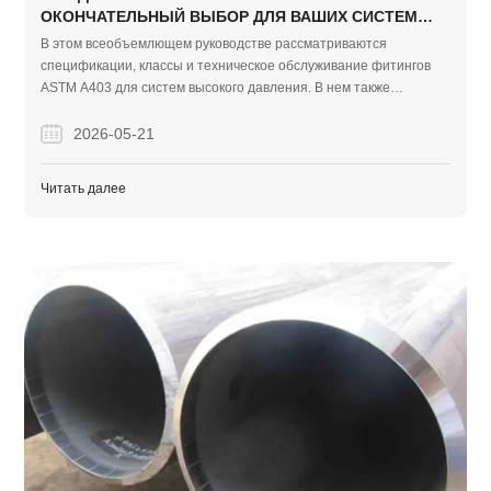
ОКОНЧАТЕЛЬНЫЙ ВЫБОР ДЛЯ ВАШИХ СИСТЕМ
ДАВЛЕНИЯ?
В этом всеобъемлющем руководстве рассматриваются
спецификации, классы и техническое обслуживание фитингов
ASTM A403 для систем высокого давления. В нем также
подчеркивается, как Finego Steel предоставляет надежные и
экономичные решения для трубопроводов из нержавеющей
2026-05-21
стали для глобальных проектов EPC.
Читать далее