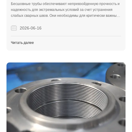
ПРОМЫШЛЕННОСТИ?
Бесшовные трубы обеспечивают непревзойденную прочность и
надежность для экстремальных условий за счет устранения
слабых сварных швов. Они необходимы для критически важных
применений высокого давления в нефтегазовой, энергетической
и тяжелой строительной отраслях.
2026-06-16
Читать далее