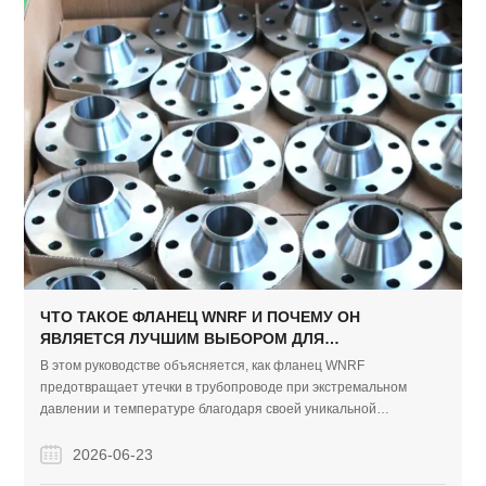
ЧТО ТАКОЕ ФЛАНЕЦ WNRF И ПОЧЕМУ ОН
ЯВЛЯЕТСЯ ЛУЧШИМ ВЫБОРОМ ДЛЯ
ТРУБОПРОВОДНЫХ СИСТЕМ ВЫСОКОГО
В этом руководстве объясняется, как фланец WNRF
ДАВЛЕНИЯ?
предотвращает утечки в трубопроводе при экстремальном
давлении и температуре благодаря своей уникальной
конической втулке и приподнятой поверхности. Он охватывает
ключевые спецификации, критические промышленные
2026-06-23
применения и основные методы технического обслуживания