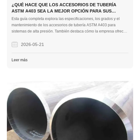
¿QUÉ HACE QUE LOS ACCESORIOS DE TUBERÍA
ASTM A403 SEA LA MEJOR OPCIÓN PARA SUS
SISTEMAS DE PRESIÓN?
Esta guía completa explora las especificaciones, los grados y el
mantenimiento de los accesorios de tubería ASTM A403 para
sistemas de alta presión. También destaca cómo la empresa ofrece
soluciones de tuberías de acero inoxidable fiables y rentables para
proyectos EPC globales.
2026-05-21
Leer más