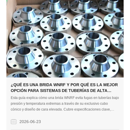
¿QUÉ ES UNA BRIDA WNRF Y POR QUÉ ES LA MEJOR
OPCIÓN PARA SISTEMAS DE TUBERÍAS DE ALTA
PRESIÓN?
Esta guía explica cómo una brida WNRF evita fugas en tuberías bajo
presión y temperatura extremas a través de su exclusivo cubo
cónico y diseño de cara elevada. Cubre especificaciones clave,
aplicaciones industriales críticas y prácticas de mantenimiento
esenciales para garantizar la seguridad del sistema a largo plazo.
2026-06-23