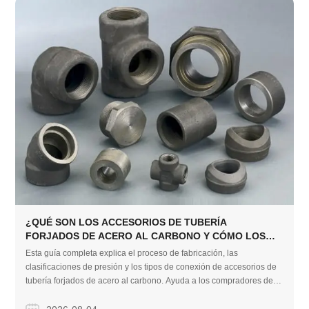
¿QUÉ SON LOS ACCESORIOS DE TUBERÍA
FORJADOS DE ACERO AL CARBONO Y CÓMO LOS
ELIGE?
Esta guía completa explica el proceso de fabricación, las
clasificaciones de presión y los tipos de conexión de accesorios de
tubería forjados de acero al carbono. Ayuda a los compradores de la
industria a tomar decisiones informadas para garantizar sistemas de
tuberías de alta presión seguros, a prueba de fugas y rentables.