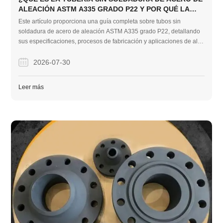
ALEACIÓN ASTM A335 GRADO P22 Y POR QUÉ LA
NECESITA?
Este artículo proporciona una guía completa sobre tubos sin
soldadura de acero de aleación ASTM A335 grado P22, detallando
sus especificaciones, procesos de fabricación y aplicaciones de alta
temperatura. También destaca la experiencia de Acero de la
empresa como un proveedor global confiable, con éxito probado del
2026-07-30
proyecto en mercados internacionales como Turquía.
Leer más