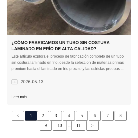
¿CÓMO FABRICAMOS UN TUBO SIN COSTURA
LAMINADO EN FRÍO DE ALTA CALIDAD?
Este artículo explora el proceso de fabricación completo de un tubo
sin costura laminado en frío, desde la selección de materias primas
premium hasta el laminado en frío preciso y las estrictas pruebas de
calidad. También destaca la probada experiencia de Acero de la
empresa en la entrega de tubos de acero fiables y libres de defectos
2026-05-13
para exigentes proyectos de construcción EPC a nivel mundial.
Leer más
<
1
2
3
4
5
6
7
8
9
10
11
>
...