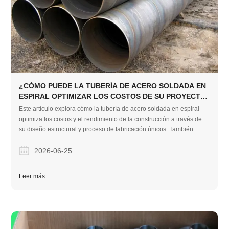
¿CÓMO PUEDE LA TUBERÍA DE ACERO SOLDADA EN
ESPIRAL OPTIMIZAR LOS COSTOS DE SU PROYECTO
DE CONSTRUCCIÓN?
Este artículo explora cómo la tubería de acero soldada en espiral
optimiza los costos y el rendimiento de la construcción a través de
su diseño estructural y proceso de fabricación únicos. También
destaca la experiencia de proyectos del mundo real en el mercado
australiano para demostrar la confiabilidad del material y las
2026-06-25
capacidades de suministro de expertos.
Leer más