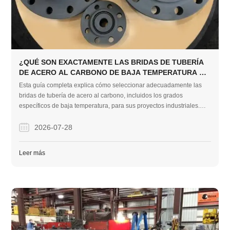
¿QUÉ SON EXACTAMENTE LAS BRIDAS DE TUBERÍA
DE ACERO AL CARBONO DE BAJA TEMPERATURA Y
CÓMO LAS ELIGE?
Esta guía completa explica cómo seleccionar adecuadamente las
bridas de tubería de acero al carbono, incluidos los grados
específicos de baja temperatura, para sus proyectos industriales.
Cubre tipos de materiales, comparaciones de ahorro de costos con
acero aleado y una práctica lista de verificación de compra para
2026-07-28
garantizar conexiones de tuberías seguras y sin fugas.
Leer más