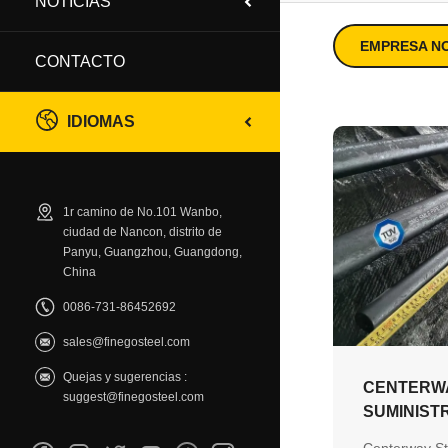
NOTICIAS
EMPRESA NO
CONTACTO
IDIOMAS
1r camino de No.101 Wanbo,
ciudad de Nancon, distrito de
Panyu, Guangzhou, Guangdong,
China
0086-731-86452692
sales@finegosteel.com
Quejas y sugerencias :
CENTERW
suggest@finegosteel.com
SUMINIST
MATERIAL