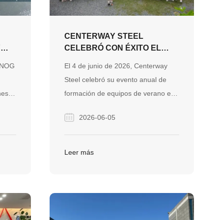
CENTERWAY STEEL
Y
CELEBRÓ CON ÉXITO EL
EVENTO DE CREACIÓN DE
n NOG
El 4 de junio de 2026, Centerway
EQUIPOS DE VERANO 2026
Steel celebró su evento anual de
EN YINSHAN MANOR
nes
formación de equipos de verano en
ías
YINSHAN Manor en Changsha. A
2026-06-05
tán
través de juegos interactivos,
desafíos creativos en equipo,
actividades recreativas y una
Leer más
animada cena de barbacoa con
música en vivo, los empleados
e
fortalecieron el espíritu de equipo y
disfrutaron de momentos
significativos juntos.