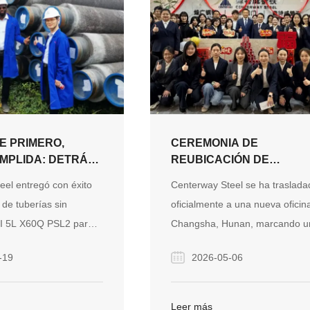
E PRIMERO,
CEREMONIA DE
UMPLIDA: DETRÁS
REUBICACIÓN DE
OYECTO DE
CENTERWAY STEEL
eel entregó con éxito
Centerway Steel se ha traslada
SUBMARINA DE
CELEBRÓ CON ÉXITO U
de tuberías sin
oficialmente a una nueva oficin
ROS
NUEVA OFICINA, UN NU
PI 5L X60Q PSL2 para
Changsha, Hunan, marcando u
VIAJE, UN NUEVO CAPÍT
POR DELANTE
de tubería de butano
nuevo hito en su viaje de desarr
-19
2026-05-06
 Senegal, superando
y reforzando su misión como so
fíos de producción
global para sistemas de tuberí
avés de la fabricación
ingeniería.
Leer más