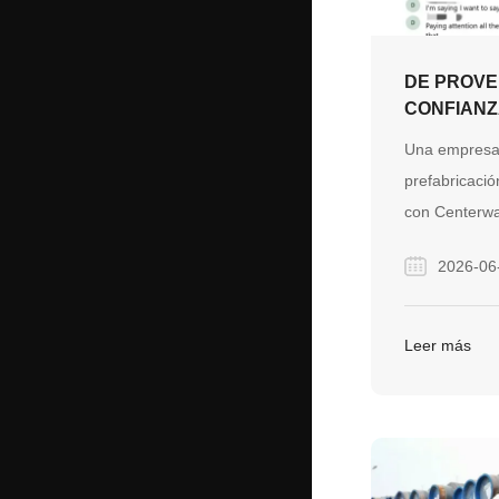
DE PROVE
CONFIANZ
CONSTRU
Una empresa 
CONFIANZ
prefabricació
CONTINEN
con Centerwa
bridas y acc
2026-06
A través de 
receptiva, u
seguimiento c
Leer más
convirtió en 
plazo basada 