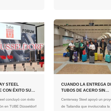
 múltiples sitios y
ntrega a tiempo y de
al tiempo que
a fuerte capacidad de
exibilidad de la cadena
o, y un compromiso con
mero.
AY STEEL
CUANDO LA ENTREGA D
 CON ÉXITO SU
TUBOS DE ACERO SIN
ACIÓN EN TUBE
COSTURA SE CONVIERT
eel concluyó con éxito
Centerway Steel apoyó un proy
RF 2026
UNA ASOCIACIÓN
ción en TUBE Düsseldorf
de Tailandia que involucraba la