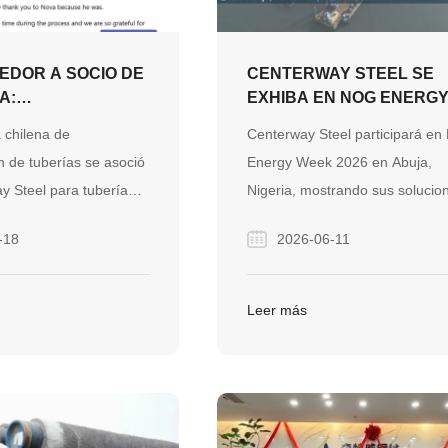
EDOR A SOCIO DE
CENTERWAY STEEL SE
A:
EXHIBA EN NOG ENERG
YENDO
WEEK 2026 EN NIGERIA -
chilena de
Centerway Steel participará e
A EN TODOS LOS
VISIT US AT BOOTH F13
n de tuberías se asoció
Energy Week 2026 en Abuja,
TES EN CHILE
y Steel para tuberías,
Nigeria, mostrando sus solucio
esorios de acero LSAW.
integrales de sistemas de tuber
-18
2026-06-11
una comunicación
en Booth F13. Los visitantes es
n apoyo dedicado y un
invitados a explorar nuestras
ontinuo, el proyecto se
tuberías de acero, accesorios,
Leer más
una asociación a largo
válvulas y capacidades de
en la confianza.
suministro de proyectos para
proyectos globales de energía 
infraestructura.