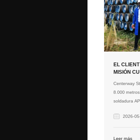
EL CLIENT
MISIÓN C
DE UN PR
Centerway St
TUBERÍA 
8.000 metros 
8.000 MET
soldadura A
un proyecto 
2026-05
submarino en
severos desa
invernal a tr
Leer más