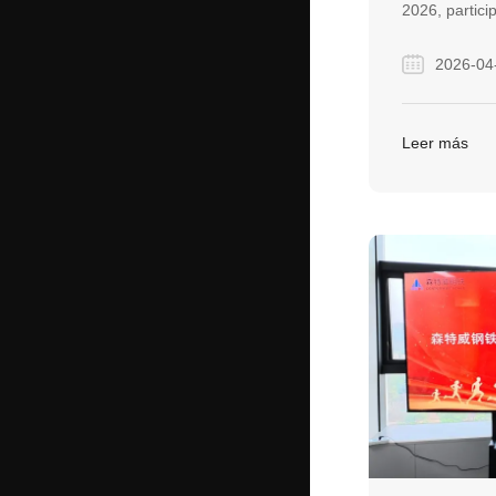
2026, partic
en profundid
2026-04
y fortalecien
toda la indus
exposición f
Leer más
significativas
proyectos ha
activa.