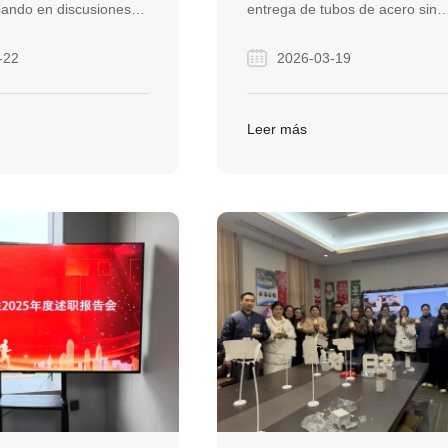
ipando en discusiones
entrega de tubos de acero sin
ad con socios globales
costura enviando ingenieros en
-22
2026-03-19
do las relaciones en
sitio para resolver los daños de
tria del acero. La
descarga, asegurando la
omentó conexiones
continuidad del proyecto y
Leer más
 y aceleró múltiples
construyendo confianza a largo
cia la cooperación
plazo. Este compromiso convirt
solo pedido en una asociación
continua.