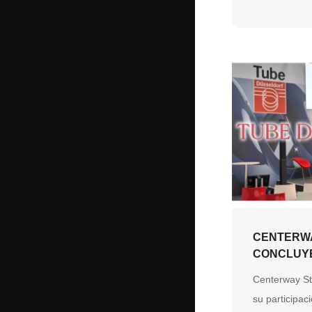
coordinada en
asegurando e
alta calidad 
demuestra un
ingeniería, fl
de suministr
el cliente pri
CENTERW
CONCLUYE
PARTICIP
Centerway St
DÜSSELDO
su participa