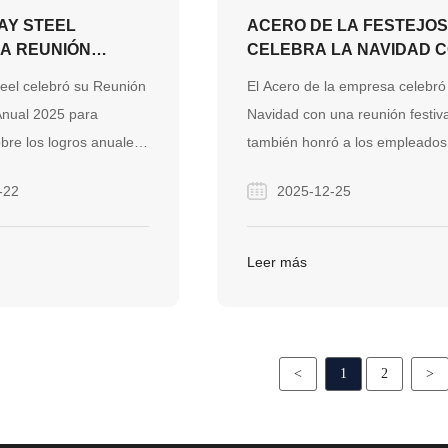
AY STEEL
ACERO DE LA FESTEJO
LA REUNIÓN
CELEBRA LA NAVIDAD 
REVISIÓN 2025
LAS FESTIVIDADES DEL
eel celebró su Reunión
El Acero de la empresa celebró
TALECER EL
EQUIPO Y Q4 FIESTA DE
Anual 2025 para
Navidad con una reunión festiv
EN EQUIPO E
CUMPLEAÑOS
obre los logros anuales,
también honró a los empleados
 EL CRECIMIENTO
DE LAS
 trabajo en equipo y
los cumpleaños del cuarto trime
-22
2025-12-25
IONES DE ACERO
ategias futuras para el
El evento contó con bolas de cri
en el mercado mundial
navideñas de bricolaje, delicios
ón de acero.
comida y una tradición significa
Leer más
de regalos de manzanas
bendecidas, lo que refleja la cul
centrada en las personas de la
compañía.
<
1
2
>