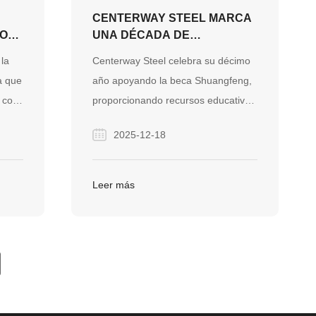
S
CENTERWAY STEEL MARCA
CON
UNA DÉCADA DE
COMPROMISO CON LA
 la
Centerway Steel celebra su décimo
EDUCACIÓN CON LA
a que
año apoyando la beca Shuangfeng,
INICIATIVA "BECAS
 con
proporcionando recursos educativos
SHUANGFENG"
stre.
e inspiración a los niños
2025-12-18
stal
necesitados, lo que refleja su
a
compromiso con la responsabilidad
tiva
social corporativa y el desarrollo
Leer más
comunitario.
tura