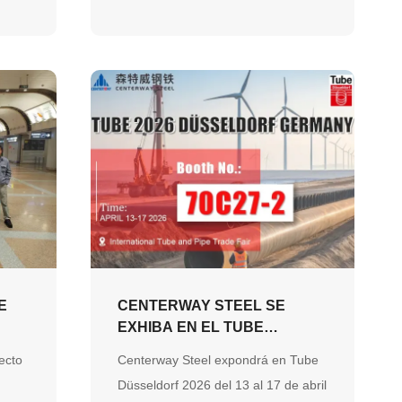
confianza del cliente y un pedido
repetido de 1.700 toneladas. Este
proyecto refleja nuestro compromiso
de ser el socio global preferido para
sistemas de tuberías de ingeniería.
E
CENTERWAY STEEL SE
EXHIBA EN EL TUBE
E EN
DÜSSELDORF 2026,
ecto
Centerway Steel expondrá en Tube
MOSTRANDO SOLUCIONES
Düsseldorf 2026 del 13 al 17 de abril
INTEGRALES DE TUBERÍAS