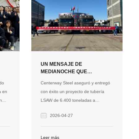
UN MENSAJE DE
MEDIANOCHE QUE
CONSTRUYÓ CONFIANZA:
do
Centerway Steel aseguró y entregó
NA
ENTREGANDO UN
a en
con éxito un proyecto de tubería
EVO
PROYECTO DE TUBERÍA
n
LSAW de 6.400 toneladas a
ULO
LSAW A NICARAGUA
ollo
Nicaragua a través de la capacidad
2026-04-27
cio
de respuesta, el control de calidad
as de
confiable y la comunicación
transparente, ganando una fuerte
Leer más