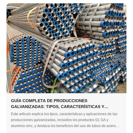
GUÍA COMPLETA DE PRODUCCIONES
GALVANIZADAS: TIPOS, CARACTERÍSTICAS Y
APLICACIONES
Este artículo explica los tipos, características y aplicaciones de las
producciones galvanizadas, incluidos los productos GI, GA y
aluminio-zinc, y destaca los beneficios del uso de tubos de acero
galvanizado de alta calidad para proyectos industriales y de