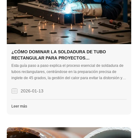
¿CÓMO DOMINAR LA SOLDADURA DE TUBO
RECTANGULAR PARA PROYECTOS
ESTRUCTURALES?
Esta guía paso a paso explica el proceso esencial de soldadura de
tubos rectangulares, centrándose en la preparación precisa de
inglete de 45 grados, la gestión del calor para evitar la distorsión y la
selección del equipo adecuado para la integridad estructural.
Proporciona asesoramiento práctico para lograr uniones fuertes y
2026-01-13
profesionales en proyectos de construcción.
Leer más