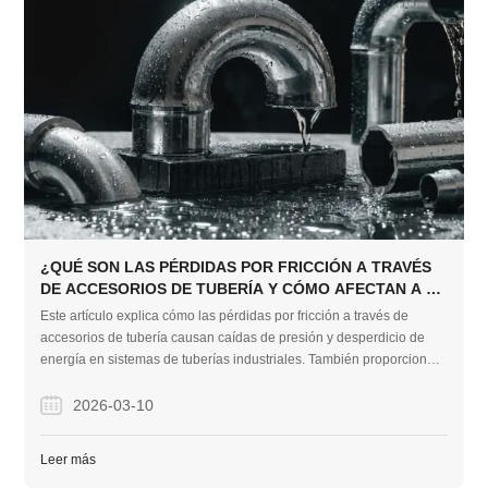
¿QUÉ SON LAS PÉRDIDAS POR FRICCIÓN A TRAVÉS
DE ACCESORIOS DE TUBERÍA Y CÓMO AFECTAN A SU
SISTEMA?
Este artículo explica cómo las pérdidas por fricción a través de
accesorios de tubería causan caídas de presión y desperdicio de
energía en sistemas de tuberías industriales. También proporciona
soluciones prácticas, como cálculos precisos y optimización de
materiales, para ayudarlo a ahorrar costos y mejorar la eficiencia del
2026-03-10
sistema a largo plazo.
Leer más