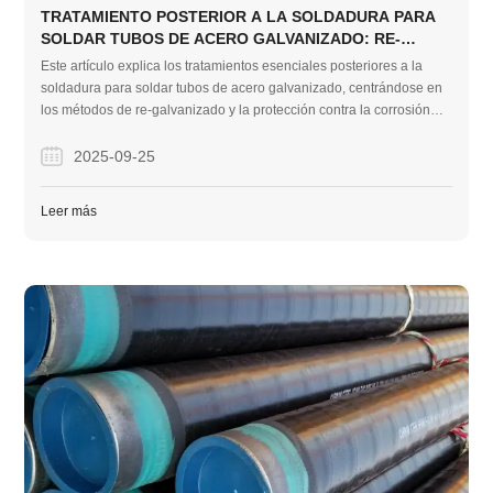
TRATAMIENTO POSTERIOR A LA SOLDADURA PARA
SOLDAR TUBOS DE ACERO GALVANIZADO: RE-
GALVANIZADO Y PROTECCIÓN CONTRA LA
Este artículo explica los tratamientos esenciales posteriores a la
CORROSIÓN
soldadura para soldar tubos de acero galvanizado, centrándose en
los métodos de re-galvanizado y la protección contra la corrosión
para garantizar la durabilidad y el cumplimiento de los estándares
de la industria.
2025-09-25
Leer más