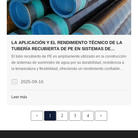
LA APLICACIÓN Y EL RENDIMIENTO TÉCNICO DE LA
TUBERÍA RECUBIERTA DE PE EN SISTEMAS DE
SUMINISTRO DE AGUA DE EDIFICIOS
El tubo recubierto de PE es ampliamente utilizado en la construcción
de sistemas de suministro de agua por su durabilidad, resistencia a
la temperatura y flexibilidad, ofreciendo un rendimiento confiable
cuando se instala y mantiene correctamente.
2025-09-16
Leer más
<
1
2
3
4
>