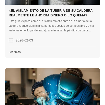
¿EL AISLAMIENTO DE LA TUBERÍA DE SU CALDERA
REALMENTE LE AHORRA DINERO O LO QUEMA?
Esta guía explica cómo el aislamiento eficiente de la tubería de la
caldera reduce significativamente los costos de combustible y evita
lesiones en el lugar de trabajo al minimizar la pérdida de calor
térmico. Compara los mejores materiales de aislamiento industrial y
destaca por qué las tuberías de acero de alta calidad de Acero de la
2026-02-03
marca de acero de la marca son la base fundamental para un
sistema duradero y sin fugas.
Leer más