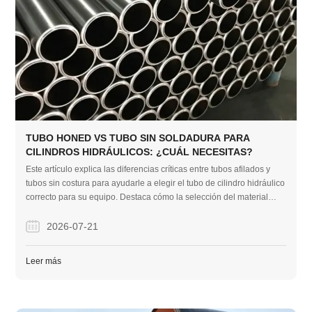
TUBO HONED VS TUBO SIN SOLDADURA PARA
CILINDROS HIDRÁULICOS: ¿CUÁL NECESITAS?
Este artículo explica las diferencias críticas entre tubos afilados y
tubos sin costura para ayudarle a elegir el tubo de cilindro hidráulico
correcto para su equipo. Destaca cómo la selección del material
preafilado adecuado evita fugas en el sello, reduce el tiempo de
inactividad y ahorra un costoso tiempo de mecanizado.
2026-07-21
Leer más