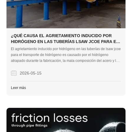
¿QUÉ CAUSA EL AGRIETAMIENTO INDUCIDO POR
HIDRÓGENO EN LAS TUBERÍAS LSAW JCOE PARA EL
TRANSPORTE DE HIDRÓGENO?
El agrietamiento inducido por hidrógeno en las tuberías de lsaw jcoe
para el transporte de hidrógeno es causado por el hidrógeno
atrapado durante la fabricación, la mala composición del acero y los
entornos de trabajo hostiles. Puede evitar estas costosas fallas en
las tuberías controlando los procesos de producción y eligiendo
2026-05-15
proveedores de acero confiables.
Leer más