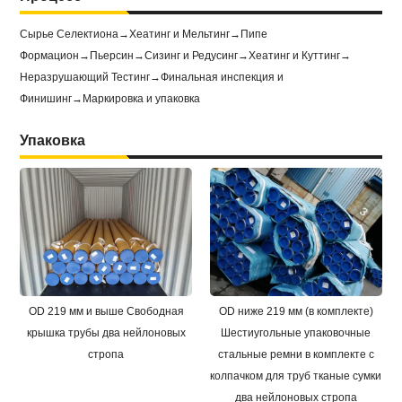
Сырье Селектиона→Хеатинг и Мельтинг→Пипе
Формацион→Пьерсин→Сизинг и Редусинг→Хеатинг и Куттинг→
Неразрушающий Тестинг→Финальная инспекция и
Финишинг→Маркировка и упаковка
Упаковка
OD 219 мм и выше Свободная
OD ниже 219 мм (в комплекте)
крышка трубы два нейлоновых
Шестиугольные упаковочные
стропа
стальные ремни в комплекте с
колпачком для труб тканые сумки
два нейлоновых стропа