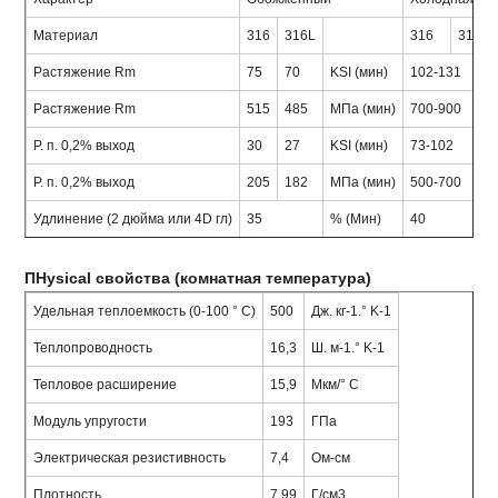
Материал
316
316L
316
316L
Растяжение Rm
75
70
KSI (мин)
102-131
Растяжение Rm
515
485
МПа (мин)
700-900
Р. п. 0,2% выход
30
27
KSI (мин)
73-102
Р. п. 0,2% выход
205
182
МПа (мин)
500-700
Удлинение (2 дюйма или 4D гл)
35
% (Мин)
40
П
Hysical свойства (комнатная температура)
Удельная теплоемкость (0-100 ° C)
500
Дж. кг-1.° K-1
Теплопроводность
16,3
Ш. м-1.° K-1
Тепловое расширение
15,9
Мкм/° C
Модуль упругости
193
ГПа
Электрическая резистивность
7,4
Ом-см
Плотность
7,99
Г/см3