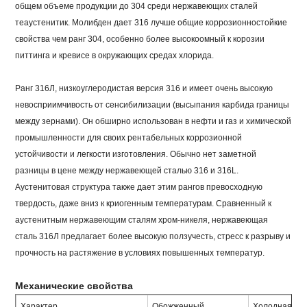
общем объеме продукции до 304 среди нержавеющих сталей
теаустенитик. Молибден дает 316 лучше общие коррозионностойкие
свойства чем ранг 304, особенно более высокоомный к корозии
питтинга и кревисе в окружающих средах хлорида.
Ранг 316Л, низкоуглеродистая версия 316 и имеет очень высокую
невосприимчивость от сенсибилизации (высыпания карбида границы
между зернами). Он обширно использован в нефти и газ и химической
промышленности для своих рентабельных коррозионной
устойчивости и легкости изготовления. Обычно нет заметной
разницы в цене между нержавеющей сталью 316 и 316L.
Аустенитовая структура также дает этим рангов превосходную
твердость, даже вниз к криогенным температурам. Сравненный к
аустенитным нержавеющим сталям хром-никеля, нержавеющая
сталь 316Л предлагает более высокую ползучесть, стресс к разрыву и
прочность на растяжение в условиях повышенных температур.
Механические свойства
Характер
Обожженный
Холодная раб