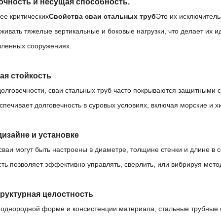
очность и несущая способность.
ее критических
Свойства сваи стальных труб
Это их исключитель
рживать тяжелые вертикальные и боковые нагрузки, что делает их 
ленных сооружениях.
ая стойкость
олговечности, сваи стальных труб часто покрываются защитными с
спечивает долговечность в суровых условиях, включая морские и 
 дизайне и установке
ваи могут быть настроены в диаметре, толщине стенки и длине в с
ть позволяет эффективно управлять, сверлить, или вибрируя мето
труктурная целостность
 однородной форме и консистенции материала, стальные трубные 