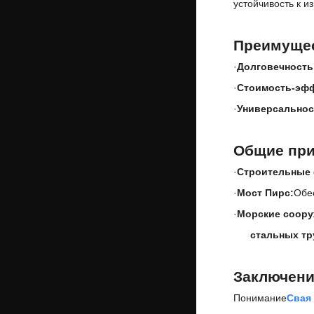
устойчивость к и
Преимущес
·
Долговечность
·
Стоимость-эфф
·
Универсальнос
Общие пр
·
Строительные
·
Мост Пирс:
Обес
·
Морские соору
стальных тр
Заключен
Понимание
Свая