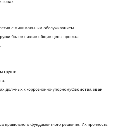
х зонах.
илетия с минимальным обслуживанием.
рузки более низкие общие цены проекта.
.
м грунте.
та.
ах должных к коррозионно-упорному
Свойства сваи
а правильного фундаментного решения. Их прочность,