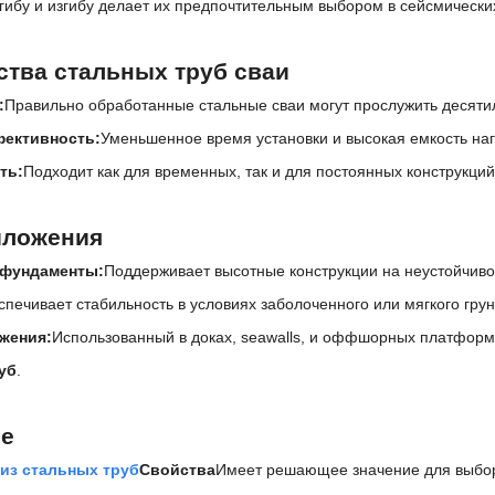
згибу и изгибу делает их предпочтительным выбором в сейсмически
тва стальных труб сваи
:
Правильно обработанные стальные сваи могут прослужить десят
ективность:
Уменьшенное время установки и высокая емкость наг
ть:
Подходит как для временных, так и для постоянных конструкций
иложения
 фундаменты:
Поддерживает высотные конструкции на неустойчиво
печивает стабильность в условиях заболоченного или мягкого грун
жения:
Использованный в доках, seawalls, и оффшорных платформ
уб
.
ие
 из стальных труб
Свойства
Имеет решающее значение для выбор