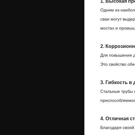
1. Высокая пр
Одним из наибол
сваи могут выде
мостах и промыш
2. Коррозионн
Для повышения д
Это свойство обе
3. Гибкость в
Стальные трубы с
приспособляемос
4. Отличная с
Благодаря своей