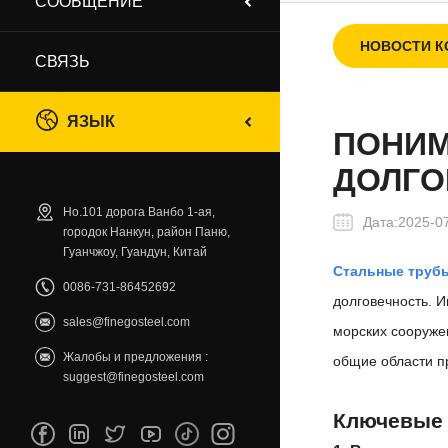
СООБЩЕНИЕ
НОВОСТИ 
СВЯЗЬ
ЯЗЫК
ПОНИМ
ДОЛГО
Но.101 дорога Ванбо 1-ая,
Дата:2025-0
городок Нанкун, район Паню,
Гуанчжоу, Гуандун, Китай
Стальные труб
0086-731-86452692
долговечность. 
sales@finegosteel.com
морских сооружен
Жалобы и предложения :
общие области п
suggest@finegosteel.com
Ключевые 