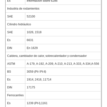
Es
Información sobre 6286
Industria de rodamientos
SAE
52100
Cilindro hidráulico
SAE
1026, 1518
Es
6631
DIN
En 1629
Caldera, cambiador de calor, sobrecalentador y condensador
ASTM
A-179, A-192, A-209, A-210, A-213, A-333, A-334,A-556
BS
3059 (Pt-I Pt-II)
Es
1914, 2416, 11714
DIN
17175
Ferrocarriles
Es
1239 (Pt-I),1161