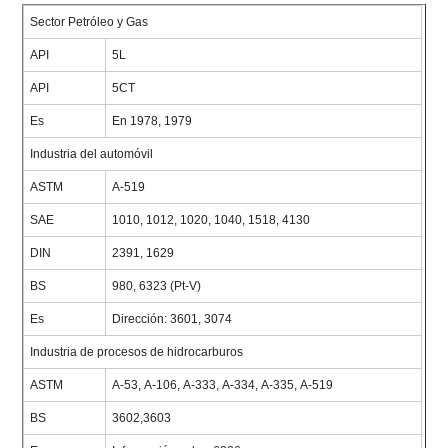
Sector Petróleo y Gas
API
5L
API
5CT
Es
En 1978, 1979
Industria del automóvil
ASTM
A-519
SAE
1010, 1012, 1020, 1040, 1518, 4130
DIN
2391, 1629
BS
980, 6323 (Pt-V)
Es
Dirección: 3601, 3074
Industria de procesos de hidrocarburos
ASTM
A-53, A-106, A-333, A-334, A-335, A-519
BS
3602,3603