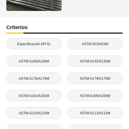
Criterios
Especificación API 5L
ASTM A53/A53M
ASTM A106/A106M
ASTM A135/A135M
ASTM A178/A178M
ASTM A179/A179M
ASTM A192/A192M
ASTM A209/A209M
ASTM A210/A210M
ASTM A213/A213M