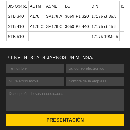
JIS G3461
ASTM
ASME
BS
DIN
ISO
STB 340
A178
SA178 A
3059-P1 320
17175 st 35,8
STB 410
A178 C
SA178 C
3059-P2 440
17175 st 45,8
STB 510
17175 19Mn 5
BIENVENIDO A DEJARNOS UN MENSAJE.