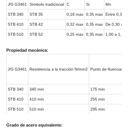
JIS G3461
Símbolo tradicional
C
Si
Mn
STB 340
STB 35
0,18 max
0,35 max
Entre 0,30 y
STB 410
STB 42
0,32 max
0,35 max
De 0,30 a 0
STB 510
STB 52
0,25 max
0,35 max
1,00 a 1,50
Propiedad mecánica:
JIS G3461
Resistencia a la tracción N/mm2
Punto de fluencia o
STB 340
340 min
175 min
STB 410
410 min
255 min
STB 510
510 min
295 min
Grado de acero equivalente: