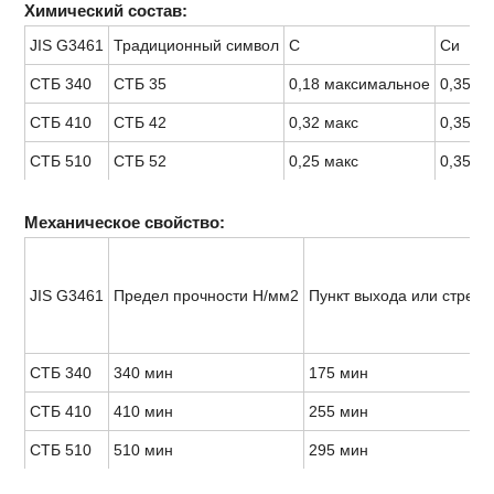
Химический состав:
JIS G3461
Традиционный символ
С
Си
СТБ 340
СТБ 35
0,18 максимальное
0,35 м
СТБ 410
СТБ 42
0,32 макс
0,35 м
СТБ 510
СТБ 52
0,25 макс
0,35 м
Механическое свойство:
JIS G3461
Предел прочности Н/мм2
Пункт выхода или стресс
СТБ 340
340 мин
175 мин
СТБ 410
410 мин
255 мин
СТБ 510
510 мин
295 мин