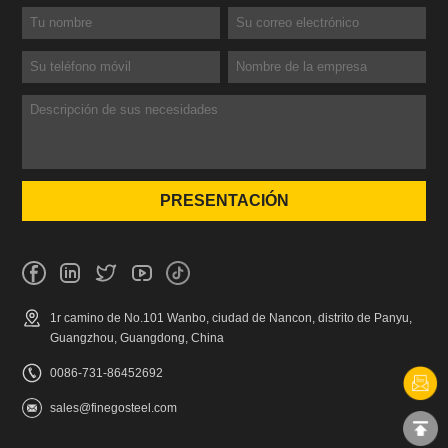
1r camino de No.101 Wanbo, ciudad de Nancon, distrito de Panyu,
Guangzhou, Guangdong, China
0086-731-86452692
sales@finegosteel.com