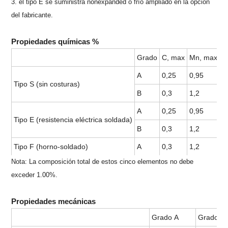
3. el tipo E se suministra nonexpanded o frío ampliado en la opción
del fabricante.
Propiedades químicas %
Grado
C, max
Mn, max
P
A
0,25
0,95
0
Tipo S (sin costuras)
B
0,3
1,2
0
A
0,25
0,95
0
Tipo E (resistencia eléctrica soldada)
B
0,3
1,2
0
Tipo F (horno-soldado)
A
0,3
1,2
0
Nota: La composición total de estos cinco elementos no debe
exceder 1.00%.
Propiedades mecánicas
Grado A
Grado B