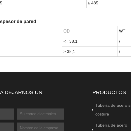
75
≥ 485
espesor de pared
OD
WT
<= 38,1
/
> 38,1
/
 A DEJARNOS UN
PRODUCTOS
Tubería de acero s
costura
Tubería de acero