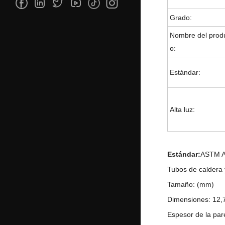
Grado:
Nombre del prod
o:
Estándar:
Alta luz:
Estándar:
ASTM A
Tubos de caldera 
Tamaño: (mm)
Dimensiones: 12
Espesor de la p