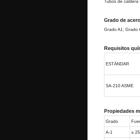
Tubos de caldera 
Grado de acero
Grado A1; Grado
Requisitos qu
ESTÁNDAR
SA-210 ASME
Propiedades m
Grado
Fuer
A-1
≥ 2