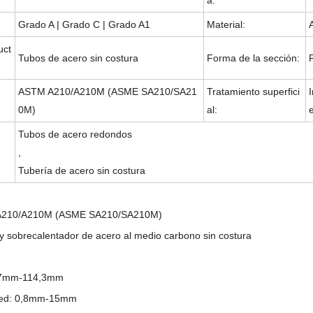
a:
Grado A | Grado C | Grado A1
Material:
uct
Tubos de acero sin costura
Forma de la sección:
ASTM A210/A210M (ASME SA210/SA21
Tratamiento superfici
0M)
al:
Tubos de acero redondos
,
Tubería de acero sin costura
210/A210M (ASME SA210/SA210M)
y sobrecalentador de acero al medio carbono sin costura
,7mm-114,3mm
ared: 0,8mm-15mm