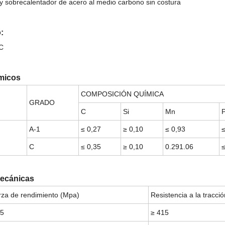
y sobrecalentador de acero al medio carbono sin costura
:
 C
ímicos
COMPOSICIÓN QUÍMICA
GRADO
C
Si
Mn
A-1
≤ 0,27
≥ 0,10
≤ 0,93
C
≤ 0,35
≥ 0,10
0.291.06
ecánicas
za de rendimiento (Mpa)
Resistencia a la tracci
55
≥ 415