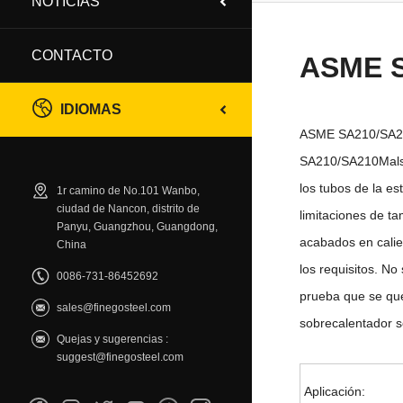
NOTICIAS
CONTACTO
ASME 
IDIOMAS
ASME SA210/SA210M
SA210/SA210Malso 
los tubos de la e
1r camino de No.101 Wanbo,
ciudad de Nancon, distrito de
limitaciones de t
Panyu, Guangzhou, Guangdong,
acabados en calie
China
los requisitos. N
0086-731-86452692
prueba que se que
sales@finegosteel.com
sobrecalentador se
Quejas y sugerencias :
suggest@finegosteel.com
Aplicación: