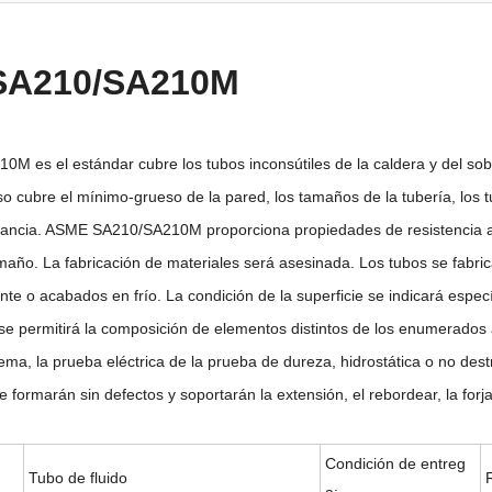
SA210/SA210M
 es el estándar cubre los tubos inconsútiles de la caldera y del so
cubre el mínimo-grueso de la pared, los tamaños de la tubería, los tu
stancia. ASME SA210/SA210M proporciona propiedades de resistencia a la
amaño. La fabricación de materiales será asesinada. Los tubos se fab
nte o acabados en frío. La condición de la superficie se indicará espe
o se permitirá la composición de elementos distintos de los enumerados
ma, la prueba eléctrica de la prueba de dureza, hidrostática o no des
 formarán sin defectos y soportarán la extensión, el rebordear, la forja
Condición de entreg
Tubo de fluido