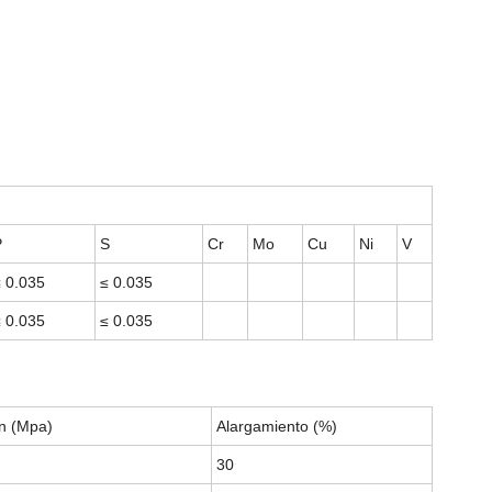
P
S
Cr
Mo
Cu
Ni
V
≤ 0.035
≤ 0.035
≤ 0.035
≤ 0.035
ón (Mpa)
Alargamiento (%)
30