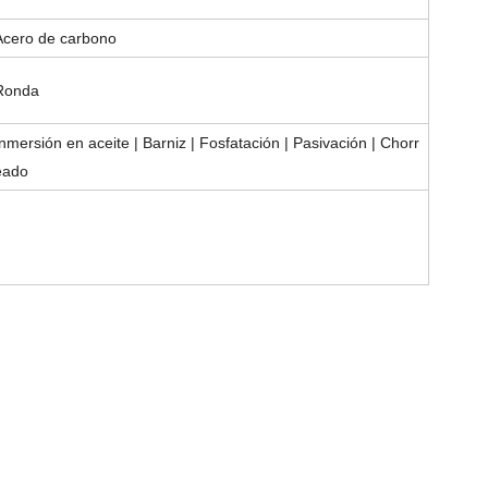
Acero de carbono
Ronda
Inmersión en aceite | Barniz | Fosfatación | Pasivación | Chorr
eado