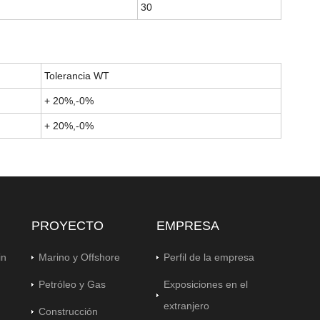
30
Tolerancia WT
+ 20%,-0%
+ 20%,-0%
PROYECTO
EMPRESA
in
Marino y Offshore
Perfil de la empresa
Petróleo y Gas
Exposiciones en el
extranjero
Construcción