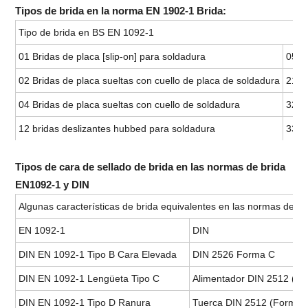
Tipos de brida en la norma EN 1902-1 Brida:
Tipo de brida en BS EN 1092-1
01 Bridas de placa [slip-on] para soldadura
05 B
02 Bridas de placa sueltas con cuello de placa de soldadura
21 Br
04 Bridas de placa sueltas con cuello de soldadura
32 S
12 bridas deslizantes hubbed para soldadura
33 C
Tipos de cara de sellado de brida en las normas de brida
EN1092-1 y DIN
Algunas características de brida equivalentes en las normas de b
EN 1092-1
DIN
DIN EN 1092-1 Tipo B Cara Elevada
DIN 2526 Forma C
DIN EN 1092-1 Lengüeta Tipo C
Alimentador DIN 2512 (fo
DIN EN 1092-1 Tipo D Ranura
Tuerca DIN 2512 (Forma 