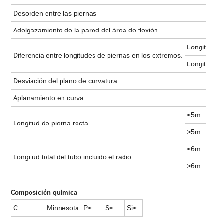
Desorden entre las piernas
Adelgazamiento de la pared del área de flexión
Longitud 
Diferencia entre longitudes de piernas en los extremos.
Longitud 
Desviación del plano de curvatura
Aplanamiento en curva
≤5m
Longitud de pierna recta
>5m
≤6m
Longitud total del tubo incluido el radio
>6m
Composición química
C
Minnesota
P≤
S≤
Si≤