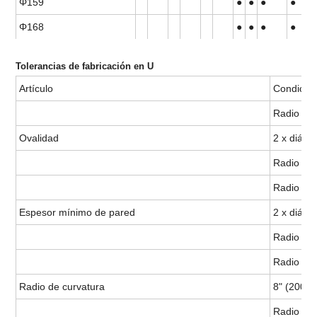
Φ159
●
●
●
●
Φ168
●
●
●
●
Tolerancias de fabricación en U
Artículo
Condició
Radio de 
Ovalidad
2 x diáme
Radio de 
Radio de 
Espesor mínimo de pared
2 x diáme
Radio de 
Radio de 
Radio de curvatura
8" (200 m
Radio de