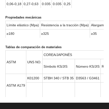
0,06-0,18
0,27-0,63
0.035
0.035
0,25
Propiedades mecánicas
Límite elástico (Mpa)
Resistencia a la tracción (Mpa)
Alargamien
≥180
≥325
≥35
Tablas de comparación de materiales
COREA/JAPONÉS
ASTM
UNS NO.
Símbolo KS/JIS
Número KS/JIS
Re
K01200
STBH 340 / STB 35
D3563 / G3461
ASTM A179