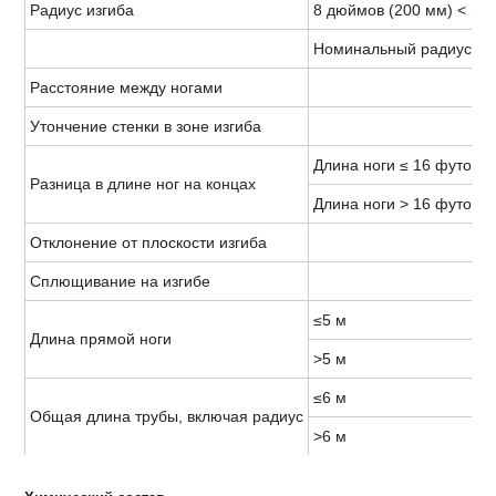
Радиус изгиба
8 дюймов (200 мм) < но
Номинальный радиус изг
Расстояние между ногами
Утончение стенки в зоне изгиба
Длина ноги ≤ 16 футов (
Разница в длине ног на концах
Длина ноги > 16 футов (
Отклонение от плоскости изгиба
Сплющивание на изгибе
≤5 м
Длина прямой ноги
>5 м
≤6 м
Общая длина трубы, включая радиус
>6 м