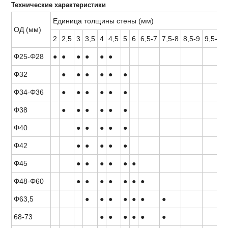
Технические характеристики
Единица толщины стены (мм)
ОД (мм)
2
2,5
3
3,5
4
4,5
5
6
6,5-7
7,5-8
8,5-9
9,5-10
Φ25-Φ28
●
●
●
●
●
●
Φ32
●
●
●
●
●
●
Φ34-Φ36
●
●
●
●
●
●
Φ38
●
●
●
●
●
●
Φ40
●
●
●
●
●
Φ42
●
●
●
●
●
Φ45
●
●
●
●
●
●
Φ48-Φ60
●
●
●
●
●
●
●
Φ63,5
●
●
●
●
●
●
●
68-73
●
●
●
●
●
●