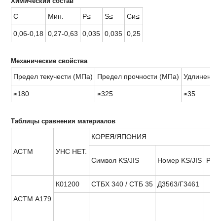
Химический состав
С
Мин.
P≤
S≤
Си≤
0,06-0,18
0,27-0,63
0,035
0,035
0,25
Механические свойства
Предел текучести (МПа)
Предел прочности (МПа)
Удлинение 
≥180
≥325
≥35
Таблицы сравнения материалов
КОРЕЯ/ЯПОНИЯ
АСТМ
УНС НЕТ.
Символ KS/JIS
Номер KS/JIS
Ре
К01200
СТБХ 340 / СТБ 35
Д3563/Г3461
АСТМ А179