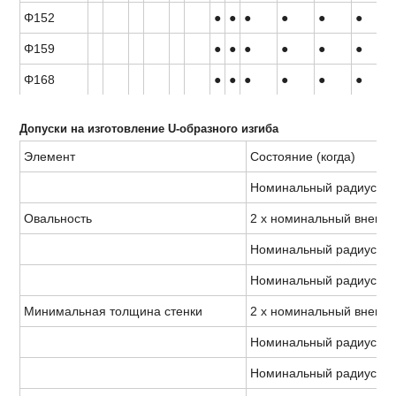
Φ152
●
●
●
●
●
●
Φ159
●
●
●
●
●
●
Φ168
●
●
●
●
●
●
Допуски на изготовление U-образного изгиба
Элемент
Состояние (когда)
Номинальный радиус из
Овальность
2 x номинальный внешни
Номинальный радиус из
Номинальный радиус из
Минимальная толщина стенки
2 x номинальный внешни
Номинальный радиус из
Номинальный радиус изг