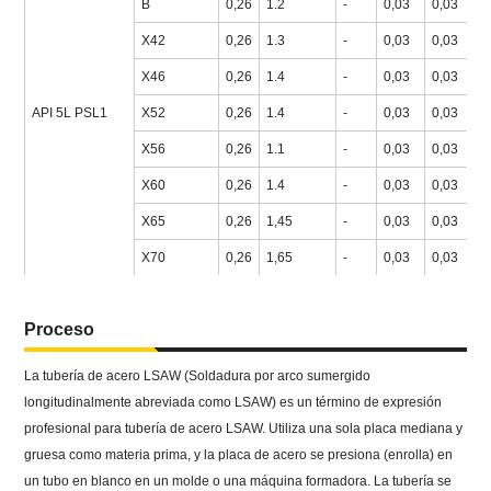
B
0,26
1.2
-
0,03
0,03
2
X42
0,26
1.3
-
0,03
0,03
2
X46
0,26
1.4
-
0,03
0,03
3
API 5L PSL1
X52
0,26
1.4
-
0,03
0,03
3
X56
0,26
1.1
-
0,03
0,03
3
X60
0,26
1.4
-
0,03
0,03
4
X65
0,26
1,45
-
0,03
0,03
4
X70
0,26
1,65
-
0,03
0,03
5
Proceso
La tubería de acero LSAW (Soldadura por arco sumergido
longitudinalmente abreviada como LSAW) es un término de expresión
profesional para tubería de acero LSAW. Utiliza una sola placa mediana y
gruesa como materia prima, y la placa de acero se presiona (enrolla) en
un tubo en blanco en un molde o una máquina formadora. La tubería se