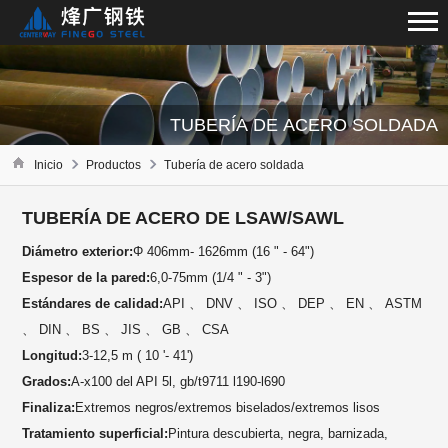
TUBERÍA DE ACERO SOLDADA
Inicio
Productos
Tubería de acero soldada
TUBERÍA DE ACERO DE LSAW/SAWL
Diámetro exterior:
Φ 406mm- 1626mm (16 " - 64")
Espesor de la pared:
6,0-75mm (1/4 " - 3")
Estándares de calidad:
API 、 DNV 、 ISO 、 DEP 、 EN 、 ASTM
、 DIN 、 BS 、 JIS 、 GB 、 CSA
Longitud:
3-12,5 m ( 10 '- 41')
Grados:
A-x100 del API 5l, gb/t9711 l190-l690
Finaliza:
Extremos negros/extremos biselados/extremos lisos
Tratamiento superficial:
Pintura descubierta, negra, barnizada,