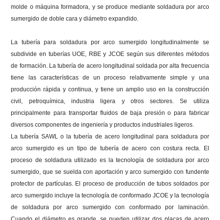
molde o máquina formadora, y se produce mediante soldadura por arco
sumergido de doble cara y diámetro expandido.
La tubería para soldadura por arco sumergido longitudinalmente se
subdivide en tuberías UOE, RBE y JCOE según sus diferentes métodos
de formación.
La tubería de acero longitudinal soldada por alta frecuencia
tiene las características de un proceso relativamente simple y una
producción rápida y continua, y tiene un amplio uso en la construcción
civil, petroquímica, industria ligera y otros sectores.
Se utiliza
principalmente para transportar fluidos de baja presión o para fabricar
diversos componentes de ingeniería y productos industriales ligeros.
La tubería SAWL o la tubería de acero longitudinal para soldadura por
arco sumergido es un tipo de tubería de acero con costura recta.
El
proceso de soldadura utilizado es la tecnología de soldadura por arco
sumergido, que se suelda con aportación y arco sumergido con fundente
protector de partículas.
El proceso de producción de tubos soldados por
arco sumergido incluye la tecnología de conformado JCOE y la tecnología
de soldadura por arco sumergido con conformado por laminación.
Cuando el diámetro es grande, se pueden utilizar dos placas de acero