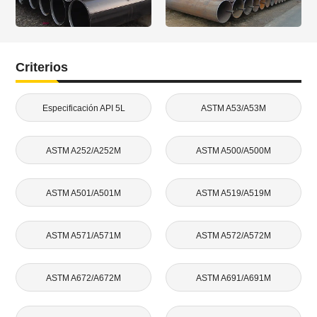
Criterios
Especificación API 5L
ASTM A53/A53M
ASTM A252/A252M
ASTM A500/A500M
ASTM A501/A501M
ASTM A519/A519M
ASTM A571/A571M
ASTM A572/A572M
ASTM A672/A672M
ASTM A691/A691M