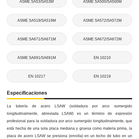
ASME SA53/SA53M
ASME SA500/SA500M
ASME SA519/SA519M
ASME SA572/SA572M
ASME SA671/SA671M
ASME SA672/SA672M
ASME SA691/SA691M
EN 10210
EN 10217
EN 10219
Especificaciones
La tubería de acero LSAW (soldadura por arco sumergido
longitudinalmente, abreviada LSAW) es un término de expresión
profesional para la soldadura por arco sumergido longitudinalmente, que
está hecha de una sola placa mediana y gruesa como materia prima, la
placa de acero LSAW se presiona (enrolla) en un tocho de tubo en un