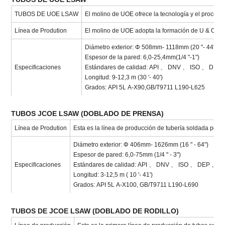
TUBOS DE UOE LSAW
El molino de UOE ofrece la tecnología y el proceso
Línea de Prodution
El molino de UOE adopta la formación de U & O, los
Diámetro exterior: Φ 508mm- 1118mm (20 "- 44")
Espesor de la pared: 6,0-25,4mm(1/4 "-1")
Especificaciones
Estándares de calidad: API 、 DNV 、 ISO 、 DE
Longitud: 9-12,3 m (30 '- 40')
Grados: API 5L A-X90,GB/T9711 L190-L625
TUBOS JCOE LSAW (DOBLADO DE PRENSA)
Línea de Prodution
Esta es la línea de producción de tubería soldada por a
Diámetro exterior: Φ 406mm- 1626mm (16 " - 64")
Espesor de pared: 6,0-75mm (1/4 " - 3")
Especificaciones
Estándares de calidad: API 、 DNV 、 ISO 、 DEP 、
Longitud: 3-12,5 m ( 10 '- 41')
Grados: API 5L A-X100, GB/T9711 L190-L690
TUBOS DE JCOE LSAW (DOBLADO DE RODILLO)