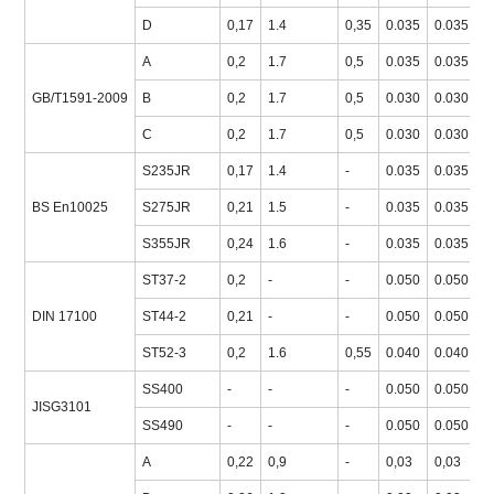
D
0,17
1.4
0,35
0.035
0.035
2
A
0,2
1.7
0,5
0.035
0.035
3
GB/T1591-2009
B
0,2
1.7
0,5
0.030
0.030
3
C
0,2
1.7
0,5
0.030
0.030
3
S235JR
0,17
1.4
-
0.035
0.035
2
BS En10025
S275JR
0,21
1.5
-
0.035
0.035
2
S355JR
0,24
1.6
-
0.035
0.035
3
ST37-2
0,2
-
-
0.050
0.050
2
DIN 17100
ST44-2
0,21
-
-
0.050
0.050
2
ST52-3
0,2
1.6
0,55
0.040
0.040
3
SS400
-
-
-
0.050
0.050
2
JISG3101
SS490
-
-
-
0.050
0.050
2
A
0,22
0,9
-
0,03
0,03
2