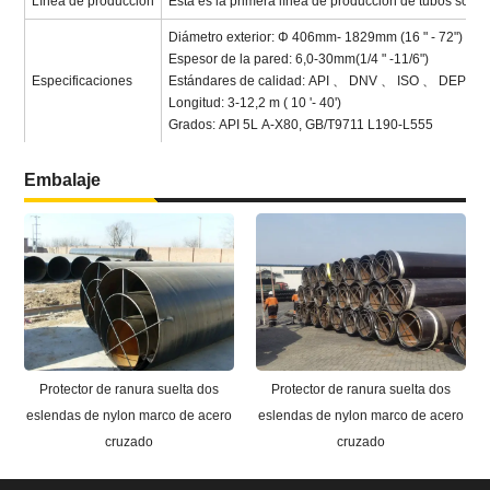
Línea de producción
Esta es la primera línea de producción de tubos solda
Diámetro exterior: Φ 406mm- 1829mm (16 " - 72")
Espesor de la pared: 6,0-30mm(1/4 " -11/6")
Especificaciones
Estándares de calidad: API 、 DNV 、 ISO 、 DEP 
Longitud: 3-12,2 m ( 10 '- 40')
Grados: API 5L A-X80, GB/T9711 L190-L555
Embalaje
Protector de ranura suelta dos
Protector de ranura suelta dos
eslendas de nylon marco de acero
eslendas de nylon marco de acero
cruzado
cruzado