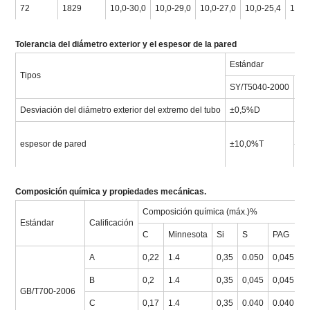
72
1829
10,0-30,0
10,0-29,0
10,0-27,0
10,0-25,4
10,0
Tolerancia del diámetro exterior y el espesor de la pared
Estándar
Tipos
SY/T5040-2000
SY
Desviación del diámetro exterior del extremo del tubo
±0,5%D
±0
D<
espesor de pared
±10,0%T
Pr
Composición química y propiedades mecánicas.
Composición química (máx.)%
P
Estándar
Calificación
C
Minnesota
Si
S
PAG
F
A
0,22
1.4
0,35
0.050
0,045
2
B
0,2
1.4
0,35
0,045
0,045
2
GB/T700-2006
C
0,17
1.4
0,35
0.040
0.040
2