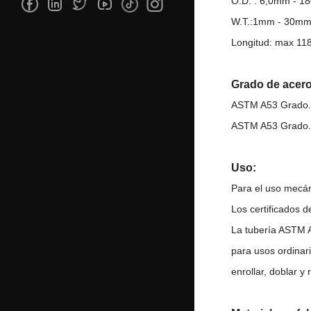
O.D. : 6,0mm - 
W.T.:1mm - 30m
Longitud: max 1
Grado de acero
ASTM A53 Grado.
ASTM A53 Grado.
Uso:
Para el uso mecáni
Los certificados 
La tubería ASTM 
para usos ordinar
enrollar, doblar y 