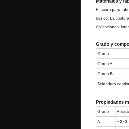
Materiales y fa
El acero para tub
básico. La costur
Aplicaciones: inte
Grado y compos
Grado
Grado A
Grado B
Soldadura contin
Propiedades m
Grado
Resist
A
≥ 330