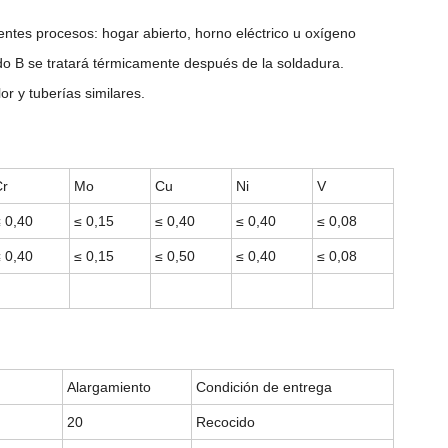
entes procesos: hogar abierto, horno eléctrico u oxígeno
ado B se tratará térmicamente después de la soldadura.
r y tuberías similares.
Cr
Mo
Cu
Ni
V
 0,40
≤ 0,15
≤ 0,40
≤ 0,40
≤ 0,08
 0,40
≤ 0,15
≤ 0,50
≤ 0,40
≤ 0,08
Alargamiento
Condición de entrega
20
Recocido