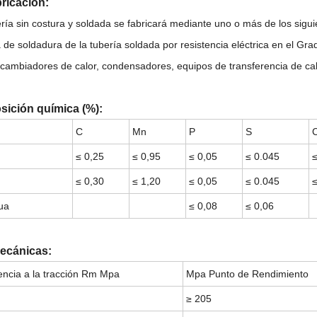
bricación:
ería sin costura y soldada se fabricará mediante uno o más de los sigui
a de soldadura de la tubería soldada por resistencia eléctrica en el Gr
rcambiadores de calor, condensadores, equipos de transferencia de calo
ición química (%):
C
Mn
P
S
≤ 0,25
≤ 0,95
≤ 0,05
≤ 0.045
≤
≤ 0,30
≤ 1,20
≤ 0,05
≤ 0.045
≤
ua
≤ 0,08
≤ 0,06
ecánicas:
encia a la tracción Rm Mpa
Mpa Punto de Rendimiento
≥ 205