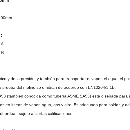
180mm
m
1800mm
:
 A
 B
co y de la presión, y también para transportar el vapor, el agua, el gas
de prueba del molino se emitirán de acuerdo con EN10204/3.1B.
A53 (también conocida como tubería ASME SA53) está diseñada para ap
ios en líneas de vapor, agua, gas y aire. Es adecuado para soldar, y
rebordear, sujeto a ciertas calificaciones.