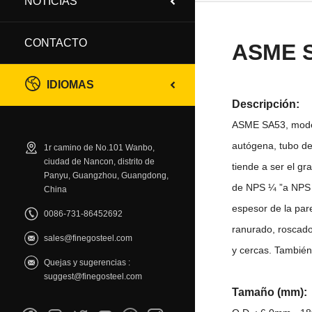
NOTICIAS
CONTACTO
ASME 
IDIOMAS
Descripción:
ASME SA53, modela
autógena, tubo del
1r camino de No.101 Wanbo,
ciudad de Nancon, distrito de
tiende a ser el gr
Panyu, Guangzhou, Guangdong,
de NPS ¼ ”a NPS 26
China
espesor de la par
0086-731-86452692
ranurado, roscado
sales@finegosteel.com
y cercas. También 
Quejas y sugerencias :
suggest@finegosteel.com
Tamaño (mm):