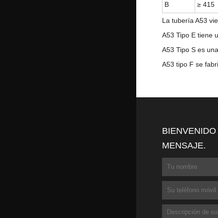
B
≥ 415
La tubería A53 vie
A53 Tipo E tiene u
A53 Tipo S es una 
A53 tipo F se fab
BIENVENIDO
MENSAJE.