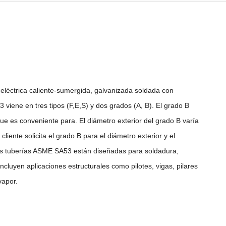
léctrica caliente-sumergida, galvanizada soldada con
 viene en tres tipos (F,E,S) y dos grados (A, B). El grado B
que es conveniente para. El diámetro exterior del grado B varía
ente solicita el grado B para el diámetro exterior y el
 Las tuberías ASME SA53 están diseñadas para soldadura,
uyen aplicaciones estructurales como pilotes, vigas, pilares
vapor.