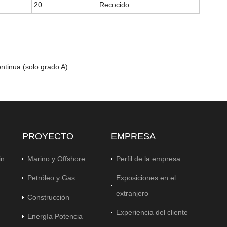
20
Recocido
ntinua (solo grado A)
PROYECTO
EMPRESA
in
Marino y Offshore
Perfil de la empresa
Petróleo y Gas
Exposiciones en el
extranjero
Construcción
Experiencia del cliente
Energía Potencia