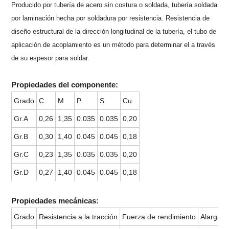
Producido por tubería de acero sin costura o soldada, tubería soldada
por laminación hecha por soldadura por resistencia. Resistencia de
diseño estructural de la dirección longitudinal de la tubería, el tubo de
aplicación de acoplamiento es un método para determinar el a través
de su espesor para soldar.
Propiedades del componente:
Grado
C
M
P
S
Cu
Gr.A
0,26
1,35
0.035
0.035
0,20
Gr.B
0,30
1,40
0.045
0.045
0,18
Gr.C
0,23
1,35
0.035
0.035
0,20
Gr.D
0,27
1,40
0.045
0.045
0,18
Propiedades mecánicas:
Grado
Resistencia a la tracción
Fuerza de rendimiento
Alargam