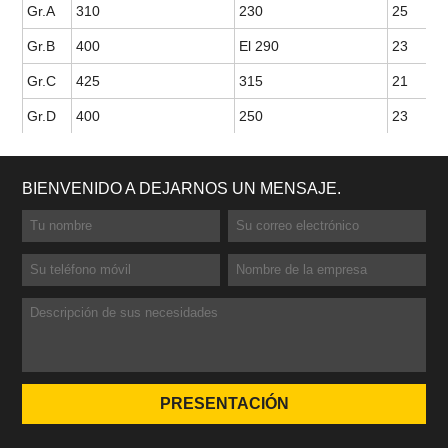
Gr.A
310
230
25
Gr.B
400
El 290
23
Gr.C
425
315
21
Gr.D
400
250
23
BIENVENIDO A DEJARNOS UN MENSAJE.