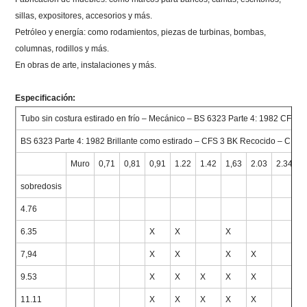
sillas, expositores, accesorios y más.
Petróleo y energía: como rodamientos, piezas de turbinas, bombas,
columnas, rodillos y más.
En obras de arte, instalaciones y más.
Especificación:
Tubo sin costura estirado en frío – Mecánico – BS 6323 Parte 4: 1982 CFS 3
BS 6323 Parte 4: 1982 Brillante como estirado – CFS 3 BK Recocido – CFS
Muro
0,71
0,81
0,91
1.22
1.42
1,63
2.03
2.34
2
sobredosis
4.76
6.35
X
X
X
7,94
X
X
X
X
9.53
X
X
X
X
X
11.11
X
X
X
X
X