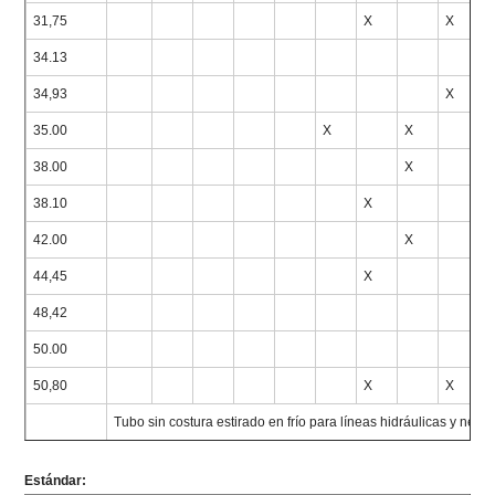
31,75
X
X
34.13
34,93
X
35.00
X
X
38.00
X
38.10
X
42.00
X
44,45
X
48,42
50.00
50,80
X
X
Tubo sin costura estirado en frío para líneas hidráulicas y neum
Estándar: