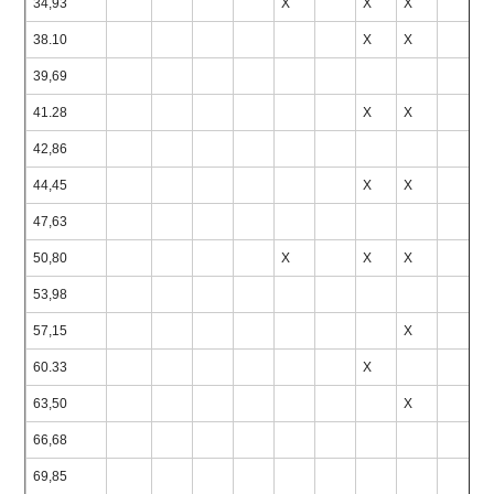
34,93
X
X
X
38.10
X
X
39,69
41.28
X
X
42,86
44,45
X
X
47,63
50,80
X
X
X
53,98
57,15
X
60.33
X
63,50
X
66,68
69,85