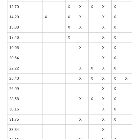
12.70
X
X
X
X
X
14.29
X
X
X
X
X
15,88
X
X
X
X
17.46
X
X
X
19.05
X
X
X
20.64
X
X
22.22
X
X
X
X
25.40
X
X
X
X
X
26,99
X
X
28,58
X
X
X
X
30.16
X
X
31,75
X
X
X
33.34
X