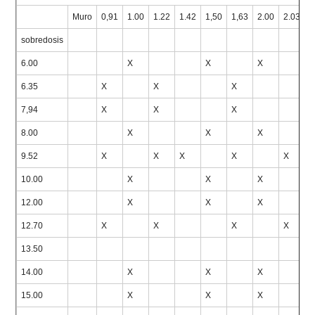
Muro
0,91
1.00
1.22
1.42
1,50
1,63
2.00
2.03
2
sobredosis
6.00
X
X
X
6.35
X
X
X
7,94
X
X
X
8.00
X
X
X
9.52
X
X
X
X
X
10.00
X
X
X
12.00
X
X
X
12.70
X
X
X
X
13.50
14.00
X
X
X
15.00
X
X
X