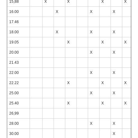
15,88
X
X
X
X
16.00
X
X
X
17.46
18.00
X
X
X
19.05
X
X
X
20.00
X
X
21.43
22.00
X
X
22.22
X
X
X
25.00
X
X
25.40
X
X
X
26,99
28.00
X
X
30.00
X