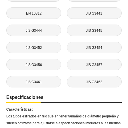
EN 10312
JIS G3441
JIS G3444
JIS G3445
JIS G3452
JIS G3454
JIS G3456
JIS G3457
JIS G3461
JIS G3462
Especificaciones
Características:
Los tubos estirados en frío suelen tener tamaños de diámetro pequeño y
suelen cotizarse para ajustarse a especificaciones inferiores a las medias.