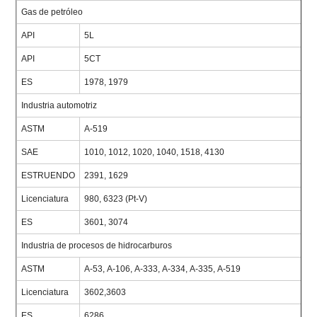
Gas de petróleo
API
5L
API
5CT
ES
1978, 1979
Industria automotriz
ASTM
A-519
SAE
1010, 1012, 1020, 1040, 1518, 4130
ESTRUENDO
2391, 1629
Licenciatura
980, 6323 (Pt-V)
ES
3601, 3074
Industria de procesos de hidrocarburos
ASTM
A-53, A-106, A-333, A-334, A-335, A-519
Licenciatura
3602,3603
ES
6286