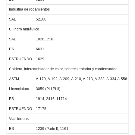
Industria de rodamientos
SAE
52100
Cilindro hidráulico
SAE
1026, 1518
ES
6631
ESTRUENDO
1629
Caldera, intercambiador de calor, sobrecalentador y condensador
ASTM
A-179, A-192, A-209, A-210, A-213, A-333, A-334,A-556
Licenciatura
3059 (Pt-I Pt-II)
ES
1914, 2416, 11714
ESTRUENDO
17175
Vias ferreas
ES
1239 (Parte I), 1161