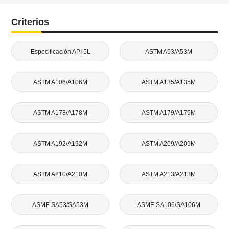
Criterios
Especificación API 5L
ASTM A53/A53M
ASTM A106/A106M
ASTM A135/A135M
ASTM A178/A178M
ASTM A179/A179M
ASTM A192/A192M
ASTM A209/A209M
ASTM A210/A210M
ASTM A213/A213M
ASME SA53/SA53M
ASME SA106/SA106M