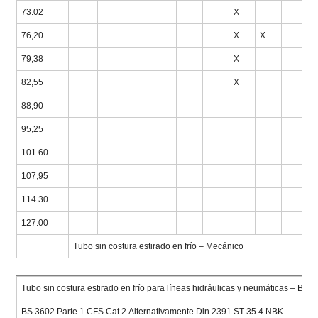
73.02
X
76,20
X
X
79,38
X
82,55
X
88,90
95,25
101.60
107,95
114.30
127.00
Tubo sin costura estirado en frío – Mecánico
Tubo sin costura estirado en frío para líneas hidráulicas y neumáticas – B
BS 3602 Parte 1 CFS Cat 2 Alternativamente Din 2391 ST 35.4 NBK