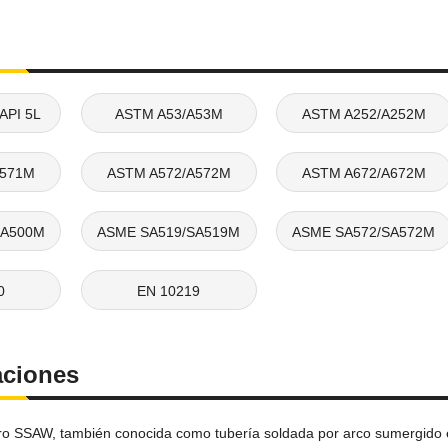
 API 5L
ASTM A53/A53M
ASTM A252/A252M
A571M
ASTM A572/A572M
ASTM A672/A672M
SA500M
ASME SA519/SA519M
ASME SA572/SA572M
0
EN 10219
aciones
ro SSAW, también conocida como tubería soldada por arco sumergido en