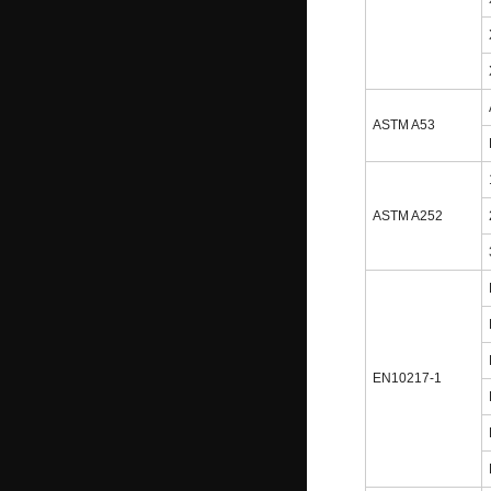
ASTM A53
ASTM A252
EN10217-1