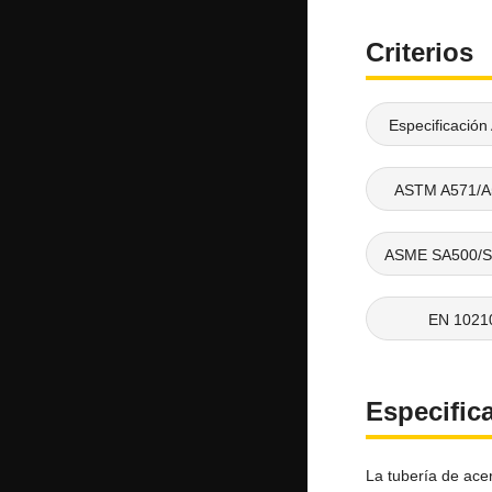
Criterios
Especificación
ASTM A571/
ASME SA500/
EN 1021
Especific
La tubería de ace