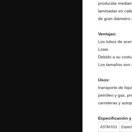
producida median
laminadas en cali
de gran diámetro 
Ventajas:
Los tubos de acer
Lsaw.
Debido a su costur
Los tamaños son aj
Usos:
transporte de líqu
petróleo y gas, pr
carreteras y autop
Especificación y
ASTM A53
Especi