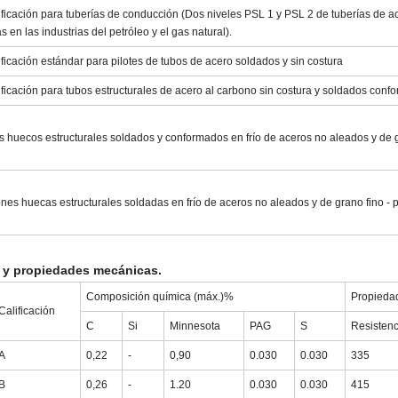
ficación para tuberías de conducción (Dos niveles PSL 1 y PSL 2 de tuberías de ac
as en las industrias del petróleo y el gas natural).
ficación estándar para pilotes de tubos de acero soldados y sin costura
ficación para tubos estructurales de acero al carbono sin costura y soldados conf
es huecos estructurales soldados y conformados en frío de aceros no aleados y de g
nes huecas estructurales soldadas en frío de aceros no aleados y de grano fino - 
o y propiedades mecánicas.
Composición química (máx.)%
Propieda
Calificación
C
Si
Minnesota
PAG
S
Resistenc
A
0,22
-
0,90
0.030
0.030
335
B
0,26
-
1.20
0.030
0.030
415