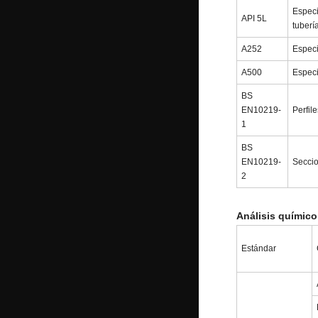
Especi
API 5L
tuberí
A252
Especi
A500
Especi
BS
EN10219-
Perfil
1
BS
EN10219-
Seccio
2
Análisis químic
Estándar