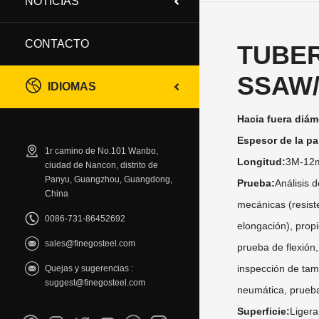
NOTICIAS
CONTACTO
TUBER
SSAW
IDIOMAS
Hacia fuera diám
Espesor de la pa
1r camino de No.101 Wanbo,
Longitud:
3M-12
ciudad de Nancon, distrito de
Panyu, Guangzhou, Guangdong,
Prueba:
Análisis 
China
mecánicas (resiste
0086-731-86452692
elongación), prop
sales@finegosteel.com
prueba de flexión
inspección de tam
Quejas y sugerencias :
suggest@finegosteel.com
neumática, prueba
Superficie:
Ligera