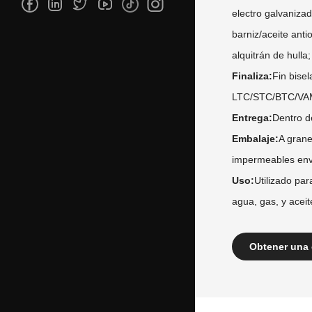
electro galvaniza
barniz/aceite anti
alquitrán de hulla
Finaliza:
Fin bise
LTC/STC/BTC/VA
Entrega:
Dentro d
Embalaje:
A grane
impermeables env
Uso:
Utilizado par
agua, gas, y aceit
Obtener una 