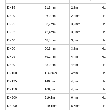
DN15
21,3mm
2,8mm
Hasta
DN20
26,9mm
2,8mm
Hasta
DN25
33,7mm
3,2mm
Hasta
DN32
42,4mm
3,5mm
Hasta
DN40
48,3mm
3,5mm
Hasta
DN50
60,3mm
3,8mm
Hasta
DN65
76,1mm
4mm
Hasta
DN80
88,9mm
4mm
Hasta
DN100
114,3mm
4mm
Hasta
DN125
140mm
4,5mm
Hasta
DN150
168,3mm
4,5mm
Hasta
DN200
219,1mm
6mm
Hasta
DN200
219,1mm
6,5mm
Hasta