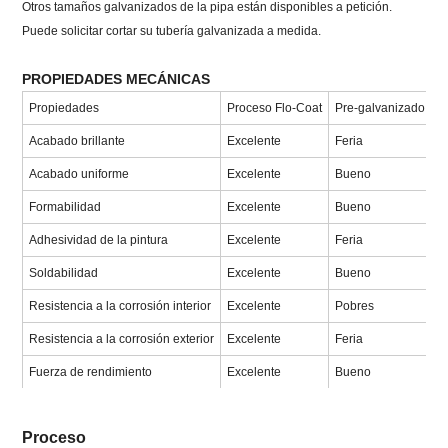
Otros tamaños galvanizados de la pipa están disponibles a petición.
Puede solicitar cortar su tubería galvanizada a medida.
PROPIEDADES MECÁNICAS
Propiedades
Proceso Flo-Coat
Pre-galvanizado
D
Acabado brillante
Excelente
Feria
P
Acabado uniforme
Excelente
Bueno
P
Formabilidad
Excelente
Bueno
P
Adhesividad de la pintura
Excelente
Feria
P
Soldabilidad
Excelente
Bueno
F
Resistencia a la corrosión interior
Excelente
Pobres
B
Resistencia a la corrosión exterior
Excelente
Feria
B
Fuerza de rendimiento
Excelente
Bueno
F
Proceso