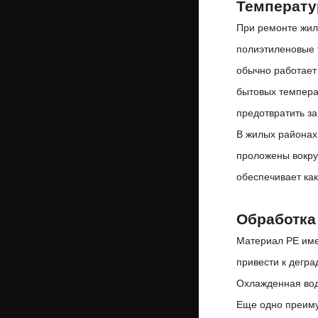
Температу
При ремонте жил
полиэтиленовые 
обычно работает
бытовых темпера
предотвратить з
В жилых районах
проложены вокруг
обеспечивает как
Обработка
Материал PE имее
привести к дегр
Охлажденная вод
Еще одно преим