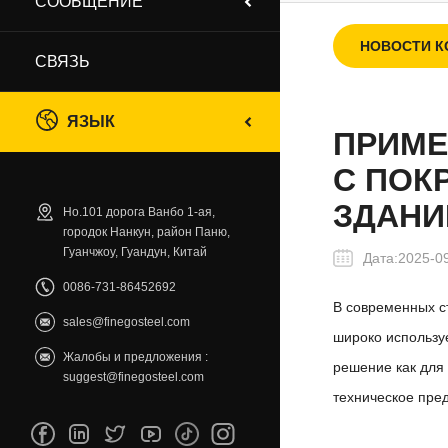
СООБЩЕНИЕ
НОВОСТИ 
СВЯЗЬ
ЯЗЫК
ПРИМЕ
С ПОК
ЗДАНИ
Но.101 дорога Ванбо 1-ая,
городок Нанкун, район Паню,
Гуанчжоу, Гуандун, Китай
Дата:2025-0
0086-731-86452692
В современных с
sales@finegosteel.com
широко использу
Жалобы и предложения :
решение как для 
suggest@finegosteel.com
техническое пре