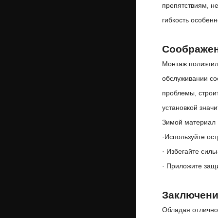
препятствиям, не
гибкость особен
Соображен
Монтаж полиэтиле
обслуживании соо
проблемы, строи
установкой знач
Зимой материал 
·
Используйте ост
· Избегайте силь
· Приложите защ
Заключен
Обладая отличной