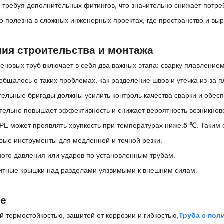
 требуя дополнительных фитингов, что значительно снижает потреб
но полезна в сложных инженерных проектах, где пространство и вы
ия строительства и монтажа
новых труб включает в себя два важных этапа: сварку плавлением
бщалось о таких проблемах, как разделение швов и утечка из-за п
тельные бригады должны усилить контроль качества сварки и обес
ительно повышает эффективность и снижает вероятность возникнов
PE может проявлять хрупкость при температурах ниже.
5 ℃
. Таким
рые инструменты для медленной и точной резки.
ного давления или ударов по установленным трубам.
итные крышки над разделами уязвимыми к внешним силам.
ие
 термостойкостью, защитой от коррозии и гибкостью,
Труба с по