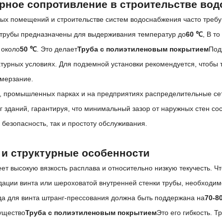
рное сопротивление в строительстве во
ых помещений и строительстве систем водоснабжения часто треб
трубы предназначены для выдерживания температур до
60 ℃
, В т
 около
50 ℃
. Это делает
Труба с полиэтиленовым покрытием
Под
турных условиях. Для подземной установки рекомендуется, чтобы
амерзание.
, промышленных парках и на предприятиях распределительные се
 зданий, гарантируя, что минимальный зазор от наружных стен со
 безопасность, так и простоту обслуживания.
 и структурные особенности
т высокую вязкость расплава и относительно низкую текучесть. Ч
адации винта или шероховатой внутренней стенки трубы, необходим
а для винта штранг-прессования должна быть поддержана на
70-8
ущество
Труба с полиэтиленовым покрытием
Это его гибкость. 