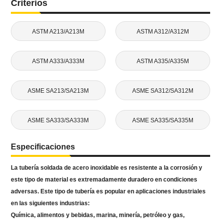
Criterios
ASTM A213/A213M
ASTM A312/A312M
ASTM A333/A333M
ASTM A335/A335M
ASME SA213/SA213M
ASME SA312/SA312M
ASME SA333/SA333M
ASME SA335/SA335M
Especificaciones
La tubería soldada de acero inoxidable es resistente a la corrosión y
este tipo de material es extremadamente duradero en condiciones
adversas.
Este tipo de tubería es popular en aplicaciones industriales
en las siguientes industrias:
Química, alimentos y bebidas, marina, minería, petróleo y gas,