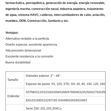
farmacéutica, petroquímica, generación de energía, energía renovable,
ingeniería marina, construcción naval, industria papelera, tratamiento
de agua, sistema HAVC, calderas, intercambiadores de calor, aviación,
muebles, OEM, Construcción, Sanitario y etc.
Ventajas:
Alternativa rentable a la perfecta
Diseño especial, excelente apariencia.
Alta precisión dimensional
Excelente resistencia a la corrosión
Buena durabilidad
Diámetro exterior: 2" - 48"
Tamaño
Espesor de pared: 5S, 10S, STD, XH, 40, 80, 100, 120, 160, X
ASTMA312/A1016/A269/A268/A789/A632/A250/A270/A358/A6
Estándar
EN10216/EN10297/JIS G3448/G3459/G3463
Serie 200: 201.202,204Cu.