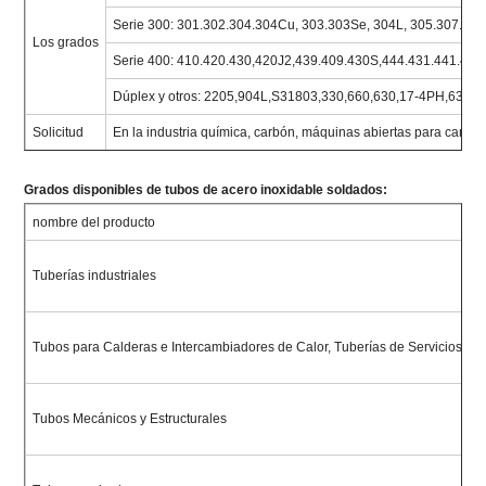
Serie 300: 301.302.304.304Cu, 303.303Se, 304L, 305.307.308
Los grados
Serie 400: 410.420.430,420J2,439.409.430S,444.431.441.44
Dúplex y otros: 2205,904L,S31803,330,660,630,17-4PH,631,1
Solicitud
En la industria química, carbón, máquinas abiertas para campos p
Grados disponibles de tubos de acero inoxidable soldados:
nombre del producto
Tuberías industriales
Tubos para Calderas e Intercambiadores de Calor, Tuberías de Servicios Ge
Tubos Mecánicos y Estructurales