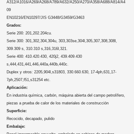
A312/A1016/A269/A268/A789/A632/A250/A270/A358/A688/A814/A4
09
EN10216/EN10297/JIS G3448/G3459/G3463
Grados:
Serie 200: 201,202.204cu.
Serie 300: 301,302,304,304u, 303,303se,304l,305,307,308,308l,
309.309 s, 310.310 s,316,316l,321.
Serie 400: 410.420.430, 420j2, 439.409.430
s,444,431,441,446,440a,440b,440c.
Duplex y otros: 2205,904l,s31803, 330.660.630, 17-4ph,631,17-
7ph,2507,f51,s31254 etc.
Aplicación:
En industria química, carbón, máquina abierta del campo petrolífero,
piezas a prueba de calor de los materiales de construcción
Superficie:
Recocido, decapado, pulido
Embalaje: