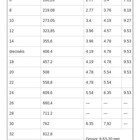
6
168,28
2.77
3.4
7.11
8
219.08
2.77
3.76
8.18
10
273.05
3.4
4.19
9.27
12
323,85
3.96
4.57
9.53
14
355,6
3.96
4.78
9.53
dieciséis
406.4
4.19
4.78
9.53
18
457.2
4.19
4.78
9.53
20
508
4.78
5.54
9.53
22
558,8
4.78
5.54
24
609.6
5.54
6.35
9.53
26
660,4
—
—
—
28
711.2
—
—
—
30
762
6.35
7,92
—
32
812.8
Grosor: 8,63-30 mm