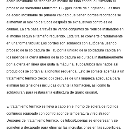
acero inoxidable se fabrican en molino de tubo continuo utilizando el
proceso de soldadura Multitorch TIG (gas inerte de tungsteno). Las tiras
de acero inoxidable de primera calidad que tienen bordes recortados se
alimentan al molino de tubos después de exhaustivos controles de
calidad. La tira pasa a través de varios conjuntos de rodillos instalados en
el molino según el tamaño requerido. Esta tira se convierte gradualmente
en una forma tabular. Los bordes son soldados con autógena usando
proceso de la soldadura de TIG por la unidad de la soldadura cabida en
los molinos la oferta interior de la soldadura es quitada instantáneamente
por la oferta en línea que quita la máquina. Tubos/tubos laminados así
producidos se cortan a la longitud requerida. Esto se somete además a un
tratamiento térmico (recocido) después de una limpieza adecuada para
eliminar las tensiones incluidas durante la formación, así como la
soldadura y para restaurar la estructura de grano original.
El tratamiento térmico se lleva a cabo en el horno de solera de rodillos
continuos equipado con controlador de temperatura y registrador.
Después del tratamiento térmico, los tubos/tuberías se enderezan y se
someten a decapado para eliminar las incrustaciones en las superficies.