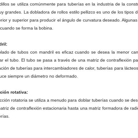
dillos se utiliza comúnmente para tuberías en la industria de la cons
muy grandes.
La dobladora de rollos estilo pellizco es uno de los tipos 
nferior y superior para producir el ángulo de curvatura deseado.
Algunas 
 cuando se forma la bobina.
ril:
lado de tubos con mandril es eficaz cuando se desea la menor ca
ar el tubo.
El tubo se pasa a través de una matriz de contraflexión p
ricación de tuberías para intercambiadores de calor, tuberías para lá
uce siempre un diámetro no deformado.
ción rotativa:
acción rotatoria se utiliza a menudo para doblar tuberías cuando se 
atriz de contraflexión estacionaria hasta una matriz formadora de radio
erías.