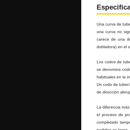
Especific
Una curva de tube
una curva no sig
carece de una de
dobladora) en el s
Los codos de tube
se denomina cod
habituales en la in
Un codo de tubería
de dirección abru
La diferencia más
el proceso de pr
completado tampo
pedidos es largo.