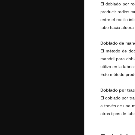
El doblado por ro
producir radios 
entre el rodillo i
tubo hacia afuera
Doblado de mand
El método de dob
mandril para dobl
utiliza en la fab
Este método prod
Doblado por trac
El doblado por tr
a través de una m
otros tipos de tub