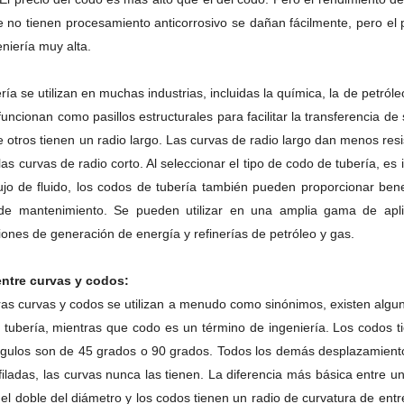
e no tienen procesamiento anticorrosivo se dañan fácilmente, pero el
niería muy alta.
ía se utilizan en muchas industrias, incluidas la química, la de petróleo
funcionan como pasillos estructurales para facilitar la transferencia 
 otros tienen un radio largo.
Las curvas de radio largo dan menos resi
as curvas de radio corto.
Al seleccionar el tipo de codo de tubería, es
flujo de fluido, los codos de tubería también pueden proporcionar b
de mantenimiento.
Se pueden utilizar en una amplia gama de apli
iones de generación de energía y refinerías de petróleo y gas.
entre curvas y codos:
as curvas y codos se utilizan a menudo como sinónimos, existen algun
a tubería, mientras que codo es un término de ingeniería.
Los codos t
ngulos son de 45 grados o 90 grados.
Todos los demás desplazamiento
filadas, las curvas nunca las tienen.
La diferencia más básica entre un
el doble del diámetro y los codos tienen un radio de curvatura de ent