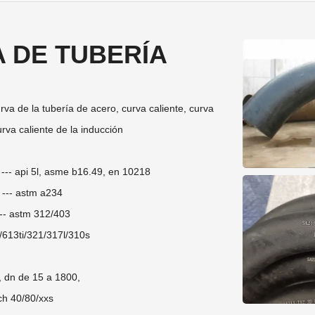
 DE TUBERÍA
:
rva de la tubería de acero, curva caliente, curva
urva caliente de la inducción
--- api 5l, asme b16.49, en 10218
 --- astm a234
--- astm 312/403
/613ti/321/317l/310s
', dn de 15 a 1800,
h 40/80/xxs