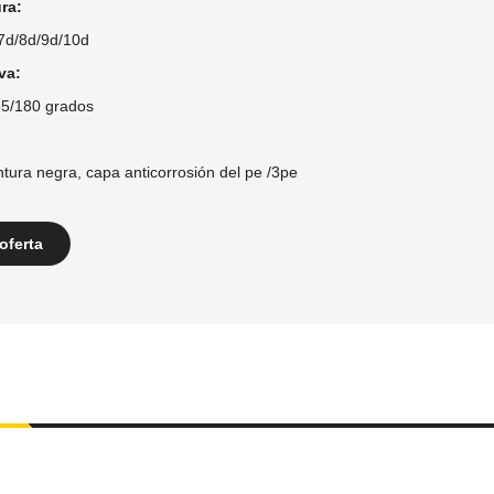
ura
:
/7d/8d/9d/10d
va:
35/180 grados
ntura negra, capa anticorrosión del pe /3pe
oferta