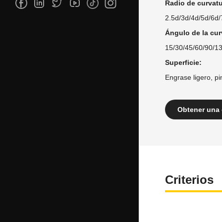
Radio de curvat
2.5d/3d/4d/5d/6d
Ángulo de la cur
15/30/45/60/90/1
Superficie:
Engrase ligero, pi
Obtener una 
Criterios