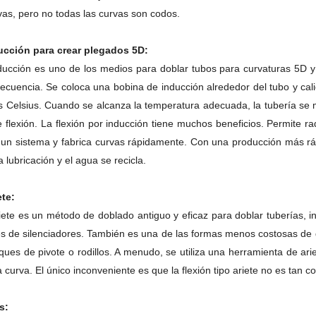
vas, pero no todas las curvas son codos.
ucción para crear plegados 5D:
ducción es uno de los medios para doblar tubos para curvaturas 5D y
frecuencia.
Se coloca una bobina de inducción alrededor del tubo y cali
s Celsius.
Cuando se alcanza la temperatura adecuada, la tubería se 
e flexión.
La flexión por inducción tiene muchos beneficios.
Permite ra
un sistema y fabrica curvas rápidamente.
Con una producción más ráp
 lubricación y el agua se recicla.
ete:
riete es un método de doblado antiguo y eficaz para doblar tuberías, 
s de silenciadores.
También es una de las formas menos costosas de 
ques de pivote o rodillos.
A menudo, se utiliza una herramienta de arie
la curva.
El único inconveniente es que la flexión tipo ariete no es tan 
s: