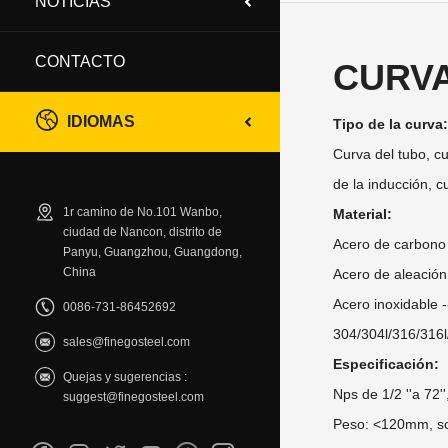
NOTICIAS
CONTACTO
CURVA
IDIOMAS
Tipo de la curva
Curva del tubo, cu
de la inducción, c
1r camino de No.101 Wanbo,
Material:
ciudad de Nancon, distrito de
Acero de carbono 
Panyu, Guangzhou, Guangdong,
China
Acero de aleación
Acero inoxidable 
0086-731-86452692
304/304l/316/316l
sales@finegosteel.com
Especificación:
Quejas y sugerencias :
Nps de 1/2 ''a 72'
suggest@finegosteel.com
Peso: <120mm, sc