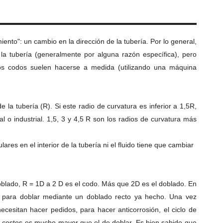
iento": un cambio en la dirección de la tubería.
Por lo general,
la tubería (generalmente por alguna razón específica), pero
os codos suelen hacerse a medida (utilizando una máquina
e la tubería (R).
Si este radio de curvatura es inferior a 1,5R,
l o industrial.
1,5, 3 y 4,5 R son los radios de curvatura más
es en el interior de la tubería ni el fluido tiene que cambiar
doblado, R = 1D a 2 D es el codo. Más que 2D es el doblado.
En
a para doblar mediante un doblado recto ya hecho.
Una vez
ecesitan hacer pedidos, para hacer anticorrosión, el ciclo de
e costos es mucho mayor que el de doblar.
Es bien sabido que