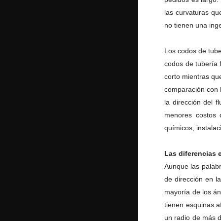
las curvaturas qu
no tienen una inge
Los codos de tuber
codos de tubería 
corto mientras que
comparación con l
la dirección del 
menores costos 
químicos, instalac
Las diferencias 
Aunque las palabr
de dirección en l
mayoría de los á
tienen esquinas a
un radio de más d