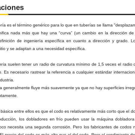
aciones
ría es el término genérico para lo que en tuberías se llama "desplazam
nifica nada más que hay una “curva” (un cambio en la dirección de 
finición de ingeniería específica en cuanto a dirección y grado.
L
itio y se adaptan a una necesidad específica.
ría suelen tener un radio de curvatura mínimo de 1,5 veces el radio d
o.
Es necesario rastrear la referencia a cualquier estándar internaciona
dustria.
 generalmente fluye más suavemente ya que no hay superficies irregular
ptamente.
 básica entre ellos es que el codo es relativamente más corto que el 
oducción, los dobladores en frío pueden usar la máquina doblador
co necesita una segunda corrosión.
Pero los fabricantes de codos n
El precio del codo es más alto que el del codo.
Pero el rendimiento d