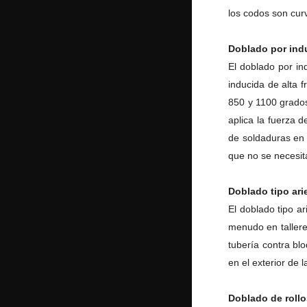
los codos son cur
Doblado por ind
El doblado por in
inducida de alta 
850 y 1100 grado
aplica la fuerza d
de soldaduras en 
que no se necesita
Doblado tipo ari
El doblado tipo a
menudo en tallere
tubería contra blo
en el exterior de 
Doblado de rollo