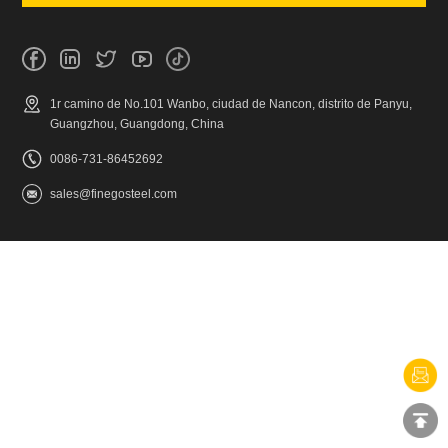
1r camino de No.101 Wanbo, ciudad de Nancon, distrito de Panyu,
Guangzhou, Guangdong, China
0086-731-86452692
sales@finegosteel.com