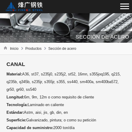
SECCIÓN DE ACERO
Inicio
Productos
Sección de acero
CANAL
Material:
A36, st37, s235j0, s235j2, st52, 16mn, s355joq195, q215,
q235b, q345b, s235jr, s355jr, s355, ss440, sm400a, sm400ba572,
gr50, gr60, ss540
Longitud:
6m, 9m, 12m o como requisito de cliente
Tecnología:
Laminado en caliente
Estándar:
Astm, aisi, jis, gb, din, en
Superficie:
Galvanizado, pintura; o como su petición
Capacidad de suministro:
2000 ton/día