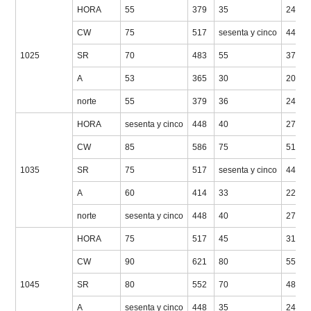
HORA
55
379
35
241
CW
75
517
sesenta y cinco
448
1025
SR
70
483
55
379
A
53
365
30
207
norte
55
379
36
248
HORA
sesenta y cinco
448
40
276
CW
85
586
75
517
1035
SR
75
517
sesenta y cinco
448
A
60
414
33
228
norte
sesenta y cinco
448
40
276
HORA
75
517
45
310
CW
90
621
80
552
1045
SR
80
552
70
483
A
sesenta y cinco
448
35
241