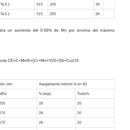
Ta:0.1
515
205
28
Ta:0.1
515
205
28
mitirá un aumento del 0,06% de Mn por encima del máximo
 fórmula CE=C+Mn/6+(Cr+Mo+V)/5+(Ni+Cu)/15.
ón, mín.
Alargamiento mínimo % en 4D
MPa
% largo
Trans%
205
28
20
170
28
20
170
28
20