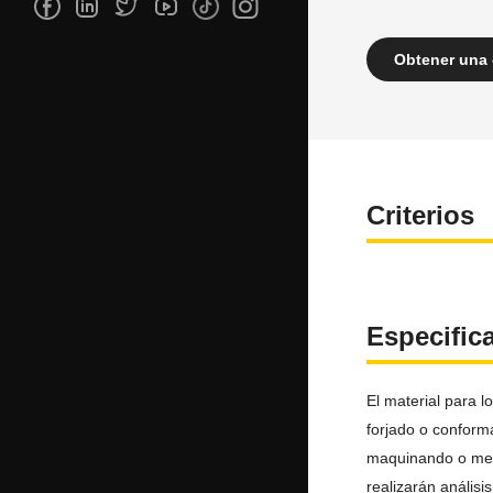
Obtener una 
Criterios
Especific
El material para l
forjado o conform
maquinando o med
realizarán análisi