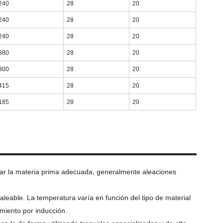
240
28
20
240
28
20
240
28
20
380
28
20
300
28
20
415
28
20
185
28
20
onar la materia prima adecuada, generalmente aleaciones
leable. La temperatura varía en función del tipo de material
amiento por inducción.