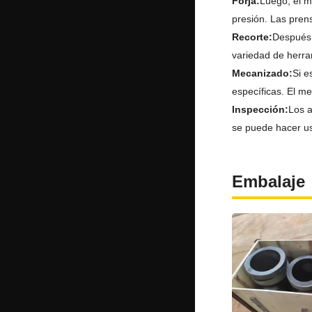
Forja:
Luego, el m
presión. Las pren
Recorte:
Después 
variedad de herra
Mecanizado:
Si e
específicas. El m
Inspección:
Los a
se puede hacer us
Embalaje