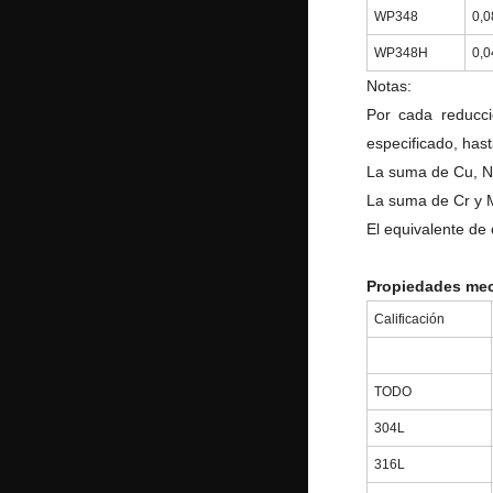
WP348
0,0
WP348H
0,0
Notas:
Por cada reducc
especificado, has
La suma de Cu, Ni
La suma de Cr y 
El equivalente de
Propiedades me
Calificación
TODO
304L
316L