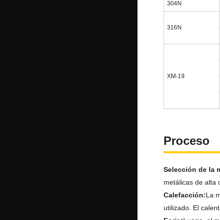
304N
316N
XM-19
Proceso
Selección de la 
metálicas de alta
Calefacción:
La m
utilizado. El cale