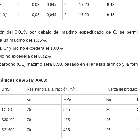
8
1
0,03
0,045
2
17-20
9-13
4-0,1
1
0,03
0,045
2
17-20
9-13
ión del 0,01% por debajo del máximo especificado de C, se per
ta un máximo del 1,35%.
, Cr y Mo no excederá el 1,00%.
Mo no excederá del 0,32%.
 carbono (CE) máximo será 0,50, basado en el análisis térmico y la
cánicas de ASTM A403:
UNS
Resistencia a la tracción, mín.
Fuerza de producci
ksi
MPa
ksi
TODO
75
515
30
S30403
70
485
25
S31603
70
485
25