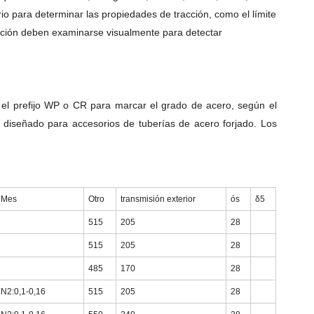
rio para determinar las propiedades de tracción, como el límite
ación deben examinarse visualmente para detectar
a el prefijo WP o CR para marcar el grado de acero, según el
diseñado para accesorios de tuberías de acero forjado. Los
Mes
Otro
transmisión exterior
ós
δ5
515
205
28
515
205
28
485
170
28
N2:0,1-0,16
515
205
28