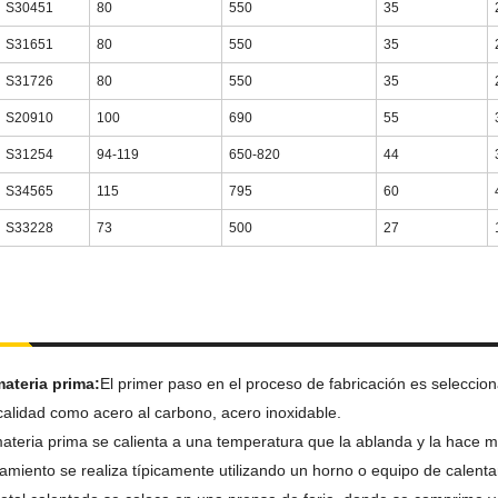
S30451
80
550
35
S31651
80
550
35
S31726
80
550
35
S20910
100
690
55
S31254
94-119
650-820
44
S34565
115
795
60
S33228
73
500
27
materia prima:
El primer paso en el proceso de fabricación es selecci
 calidad como acero al carbono, acero inoxidable.
ateria prima se calienta a una temperatura que la ablanda y la hace ma
ntamiento se realiza típicamente utilizando un horno o equipo de calent