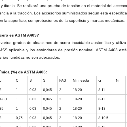
y titanio.
Se realizará una prueba de tensión en el material del acceso
tencia a la tracción.
Los accesorios suministrados según esta especific
en la superficie, comprobaciones de la superficie y marcas mecánicas.
acero es ASTM A403?
varios grados de aleaciones de acero inoxidable austenítico y utiliz
S aplicable y los estándares de presión nominal.
ASTM A403 está 
erías fundidas no son adecuados.
mica (%) de ASTM A403:
o
C
Si
S
PAG
Minnesota
cr
Ni
8
1
0,03
0,045
2
18-20
8-11
4-0,1
1
0,03
0,045
2
18-20
8-11
35
1
0,03
0,045
2
18-20
8-13
3
0,75
0,03
0,045
2
18-20
8-10.5