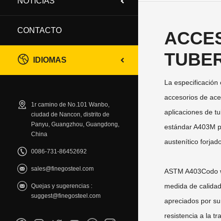
NOTICIAS
CONTACTO
ACCE
TUBER
IDIOMAS
La especificación
accesorios de acer
1r camino de No.101 Wanbo,
aplicaciones de tu
ciudad de Nancon, distrito de
Panyu, Guangzhou, Guangdong,
estándar A403M pa
China
austenítico forjad
0086-731-86452692
sales@finegosteel.com
ASTM A403
Codo 
medida de calidad
Quejas y sugerencias :
suggest@finegosteel.com
apreciados por su 
resistencia a la tr