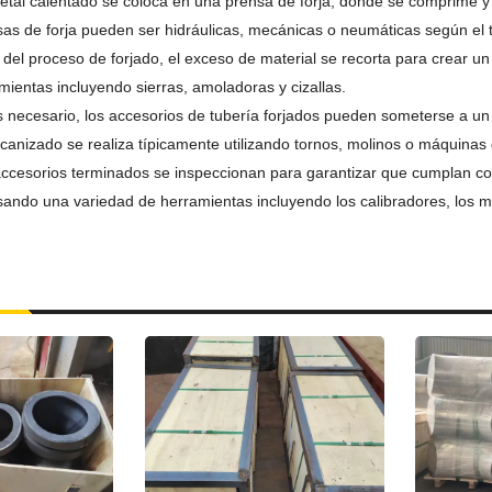
etal calentado se coloca en una prensa de forja, donde se comprime y s
sas de forja pueden ser hidráulicas, mecánicas o neumáticas según el 
del proceso de forjado, el exceso de material se recorta para crear u
mientas incluyendo sierras, amoladoras y cizallas.
s necesario, los accesorios de tubería forjados pueden someterse a un
ecanizado se realiza típicamente utilizando tornos, molinos o máquinas 
ccesorios terminados se inspeccionan para garantizar que cumplan con
ando una variedad de herramientas incluyendo los calibradores, los mi