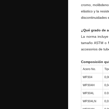
cromo, molibdeno 
elástico y la resis
discontinuidades 
¿Qué grado de 
La norma incluye 
tamaño ASTM o MS
accesorios de tub
Composición quí
Acero No.
Tip
WP304
0,0
WP304H
0,0
WP304L
0.0
WP304LN
0,0