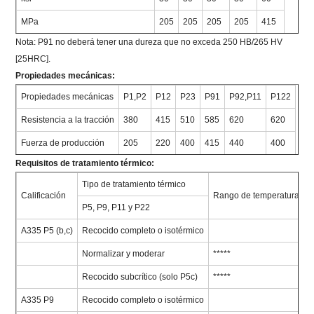
MPa
205
205
205
205
415
Nota: P91 no deberá tener una dureza que no exceda 250 HB/265 HV
[25HRC].
Propiedades mecánicas:
Propiedades mecánicas
P1,P2
P12
P23
P91
P92,P11
P122
Resistencia a la tracción
380
415
510
585
620
620
Fuerza de producción
205
220
400
415
440
400
Requisitos de tratamiento térmico:
Tipo de tratamiento térmico
Calificación
Rango de temperatura de 
P5, P9, P11 y P22
A335 P5 (b,c)
Recocido completo o isotérmico
Normalizar y moderar
*****
Recocido subcrítico (solo P5c)
*****
A335 P9
Recocido completo o isotérmico