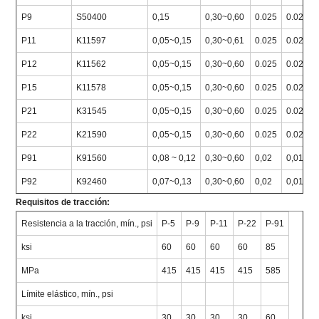
P9
S50400
0,15
0,30~0,60
0.025
0.025
P11
K11597
0,05~0,15
0,30~0,61
0.025
0.025
P12
K11562
0,05~0,15
0,30~0,60
0.025
0.025
P15
K11578
0,05~0,15
0,30~0,60
0.025
0.025
P21
K31545
0,05~0,15
0,30~0,60
0.025
0.025
P22
K21590
0,05~0,15
0,30~0,60
0.025
0.025
P91
K91560
0,08 ~ 0,12
0,30~0,60
0,02
0,01
P92
K92460
0,07~0,13
0,30~0,60
0,02
0,01
Requisitos de tracción:
Resistencia a la tracción, mín., psi
P-5
P-9
P-11
P-22
P-91
ksi
60
60
60
60
85
MPa
415
415
415
415
585
Límite elástico, mín., psi
ksi
30
30
30
30
60