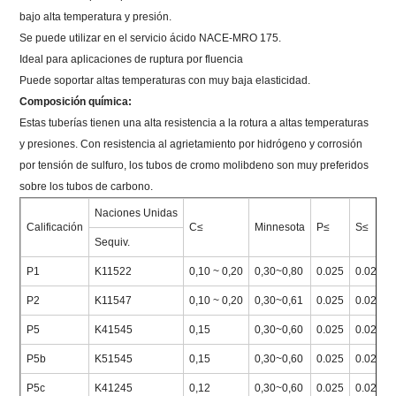
bajo alta temperatura y presión.
Se puede utilizar en el servicio ácido NACE-MRO 175.
Ideal para aplicaciones de ruptura por fluencia
Puede soportar altas temperaturas con muy baja elasticidad.
Composición química:
Estas tuberías tienen una alta resistencia a la rotura a altas temperaturas
y presiones.
Con resistencia al agrietamiento por hidrógeno y corrosión
por tensión de sulfuro, los tubos de cromo molibdeno son muy preferidos
sobre los tubos de carbono.
Naciones Unidas
Calificación
C≤
Minnesota
P≤
S≤
Sequiv.
P1
K11522
0,10 ~ 0,20
0,30~0,80
0.025
0.025
P2
K11547
0,10 ~ 0,20
0,30~0,61
0.025
0.025
P5
K41545
0,15
0,30~0,60
0.025
0.025
P5b
K51545
0,15
0,30~0,60
0.025
0.025
P5c
K41245
0,12
0,30~0,60
0.025
0.025