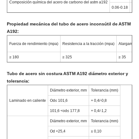
Composición química del acero de carbono del astm a192
0.06-0.18
0,2
Propiedad mecánica del tubo de acero inconsútil de ASTM
A192:
Fuerza de rendimiento (mpa)
Resistencia a la tracción (mpa)
Alargamient
≥ 180
≥ 325
≥ 35
Tubo de acero sin costura ASTM A192 diámetro exterior y
tolerancia:
Diámetro exterior, mm
Tolerancia (mm)
Laminado en caliente
Od≤ 101,6
+ 0,4/-0,8
101,6 <od≤ 177,8
+ 0,4/-1,2
Diámetro exterior, mm
Tolerancia (mm)
Od <25,4
± 0,10