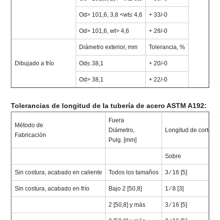
Od> 101,6, 3,8 <wt≤ 4,6
+ 33/-0
Od> 101,6, wt> 4,6
+ 28/-0
Diámetro exterior, mm
Tolerancia, %
Dibujado a frío
Od≤ 38,1
+ 20/-0
Od> 38,1
+ 22/-0
Tolerancias de longitud de la tubería de acero ASTM A192:
Fuera
Método de
Diámetro,
Longitud de corte, p
Fabricación
Pulg. [mm]
Sobre
B
Sin costura, acabado en caliente
Todos los tamaños
3 ⁄ 16 [5]
0 
Sin costura, acabado en frío
Bajo 2 [50,8]
1 ⁄ 8 [3]
0 
2 [50,8] y más
3 ⁄ 16 [5]
0 