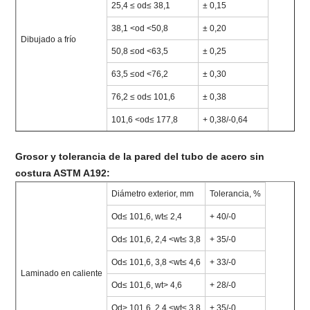
25,4 ≤ od≤ 38,1
± 0,15
38,1 <od <50,8
± 0,20
Dibujado a frío
50,8 ≤od <63,5
± 0,25
63,5 ≤od <76,2
± 0,30
76,2 ≤ od≤ 101,6
± 0,38
101,6 <od≤ 177,8
+ 0,38/-0,64
Grosor y tolerancia de la pared del tubo de acero sin
costura ASTM A192:
Diámetro exterior, mm
Tolerancia, %
Od≤ 101,6, wt≤ 2,4
+ 40/-0
Od≤ 101,6, 2,4 <wt≤ 3,8
+ 35/-0
Od≤ 101,6, 3,8 <wt≤ 4,6
+ 33/-0
Laminado en caliente
Od≤ 101,6, wt> 4,6
+ 28/-0
Od> 101,6, 2,4 <wt≤ 3,8
+ 35/-0