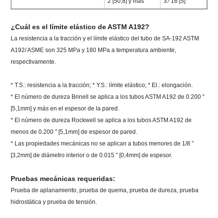
2 [50,8] y más
3 ⁄ 16 [5]
0 
¿Cuál es el límite elástico de ASTM A192?
La resistencia a la tracción y el límite elástico del tubo de SA-192 ASTM
A192/ ASME son 325 MPa y 180 MPa a temperatura ambiente,
respectivamente.
* T.S.: resistencia a la tracción; * Y.S.: límite elástico; * El.: elongación.
* El número de dureza Brinell se aplica a los tubos ASTM A192 de 0.200 ″
[5,1mm] y más en el espesor de la pared.
* El número de dureza Rockwell se aplica a los tubos ASTM A192 de
menos de 0.200 ″ [5,1mm] de espesor de pared.
* Las propiedades mecánicas no se aplican a tubos menores de 1/8 ″
[3,2mm] de diámetro interior o de 0.015 ″ [0,4mm] de espesor.
Pruebas mecánicas requeridas:
Prueba de aplanamiento, prueba de quema, prueba de dureza, prueba
hidrostática y prueba de tensión.