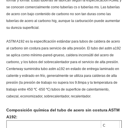
formar y formar. Estas tuberías se fabrican según la especificación ASME y
se conocen comercialmente como tuberías cs o tuberías ms. Las tuberías
de acero con bajo contenido de carbono no son tan duras como las
tuberías de acero al carbono hig, aunque la carburación puede aumentar
su dureza superficial.
ASTM A192 es la especificación estándar para tubos de caldera de acero
al carbono sin costura para servicio de alta presión. El tubo del astm a192
se aplica como mínimo-pared-grueso, caldera inconsútil del acero de
carbono, y los tubos del sobrecalentador para el servicio de alta presión.
Centerway suministra tubo astm a192 en estado de entrega laminado en
caliente y estirado en frío, generalmente se utiliza para calderas de alta
presión (la presión de trabajo no supera los 9.8mpa y la temperatura de
trabajo entre 450 ℃ -650 ℃) tubos de superficie de calentamiento,
cabezal, economizador, sobrecalentador, recalentador.
Composición química del tubo de acero sin costura ASTM
A192:
C
Por