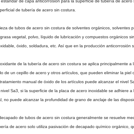
 estándar de capa anticorrosión para la superficie de tubería de acero
perficial de tubería de acero sin costura.
ieza de tubos de acero sin costura de solventes orgánicos, solventes pa
, grasa vegetal, polvo, líquido de lubricación y compuestos orgánicos sim
xidable, óxido, soldadura, etc. Así que en la producción anticorrosión 
ioxidante de la tubería de acero sin costura se aplica principalmente a 
do de un cepillo de acero y otros artículos, que pueden eliminar la piel
 tratamiento manual de óxido de los artículos puede alcanzar el nivel S
nivel Sa3, si la superficie de la placa de acero inoxidable se adhiere a 
al, no puede alcanzar la profundidad de grano de anclaje de las dispos
decapado de tubos de acero sin costura generalmente se resuelve media
bería de acero solo utiliza pasivación de decapado químico orgánico, q