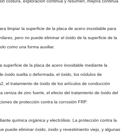
 sin costura, exploración continua y resumen, mejora continua
ra limpiar la superficie de la placa de acero inoxidable para
ilares, pero no puede eliminar el óxido de la superficie de la
solo como una forma auxiliar.
la superficie de la placa de acero inoxidable mediante la
 de óxido suelta o deformada, el óxido, los nódulos de
a2, el tratamiento de óxido de los artículos de conducción
la ceniza de zinc fuerte, el efecto del tratamiento de óxido del
iciones de protección contra la corrosión FRP.
nte química orgánica y electrólisis. La protección contra la
ue puede eliminar óxido, óxido y revestimiento viejo, y algunas