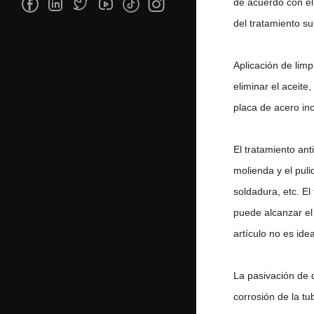
de acuerdo con el
del tratamiento su
Aplicación de limp
eliminar el aceite
placa de acero ino
El tratamiento ant
molienda y el puli
soldadura, etc. El
puede alcanzar el 
artículo no es ide
La pasivación de 
corrosión de la tu