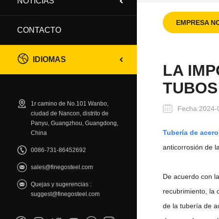
NOTICIAS
EMPRESA NO
CONTACTO
IDIOMAS
LA IMP
TUBOS
1r camino de No.101 Wanbo,
Fecha:2024-
ciudad de Nancon, distrito de
Panyu, Guangzhou, Guangdong,
Tubería de acero
China
anticorrosión de l
0086-731-86452692
sales@finegosteel.com
De acuerdo con la 
Quejas y sugerencias :
recubrimiento, la 
suggest@finegosteel.com
de la tubería de 