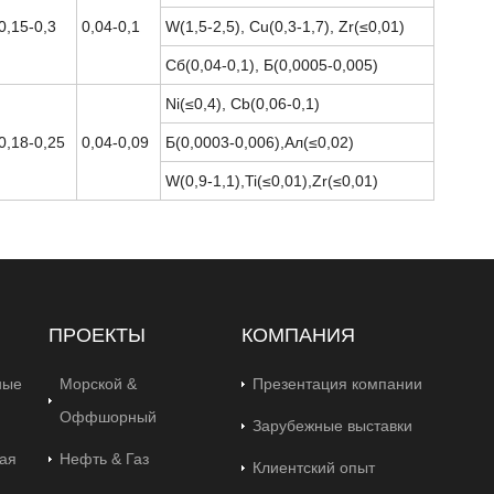
0,15-0,3
0,04-0,1
W(1,5-2,5), Cu(0,3-1,7), Zr(≤0,01)
Сб(0,04-0,1), Б(0,0005-0,005)
Ni(≤0,4), Cb(0,06-0,1)
0,18-0,25
0,04-0,09
Б(0,0003-0,006),Ал(≤0,02)
W(0,9-1,1),Ti(≤0,01),Zr(≤0,01)
ПРОЕКТЫ
КОМПАНИЯ
ные
Морской &
Презентация компании
Оффшорный
Зарубежные выставки
ая
Нефть & Газ
Клиентский опыт