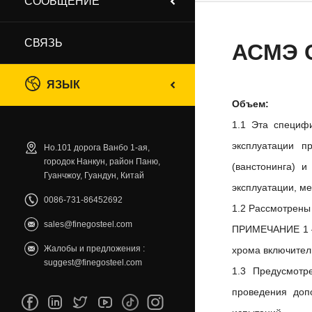
СООБЩЕНИЕ
СВЯЗЬ
АСМЭ 
ЯЗЫК
Объем:
1.1 Эта специф
эксплуатации п
Но.101 дорога Ванбо 1-ая,
городок Нанкун, район Паню,
(ванстонинга) 
Гуанчжоу, Гуандун, Китай
эксплуатации, ме
0086-731-86452692
1.2 Рассмотрены
sales@finegosteel.com
ПРИМЕЧАНИЕ 1 — 
Жалобы и предложения :
хрома включител
suggest@finegosteel.com
1.3 Предусмотр
проведения доп