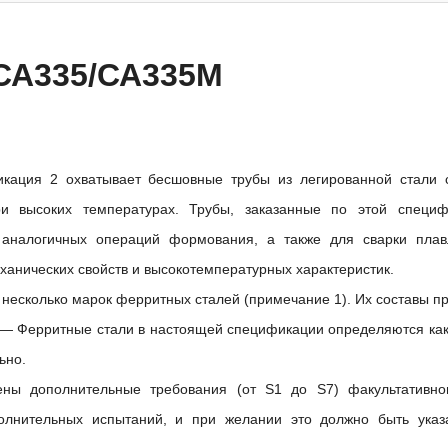
СА335/СА335М
икация 2 охватывает бесшовные трубы из легированной стали 
ри высоких температурах. Трубы, заказанные по этой специф
и аналогичных операций формования, а также для сварки пла
ханических свойств и высокотемпературных характеристик.
 несколько марок ферритных сталей (примечание 1). Их составы пр
Ферритные стали в настоящей спецификации определяются как н
ьно.
ены дополнительные требования (от S1 до S7) факультативно
олнительных испытаний, и при желании это должно быть указ