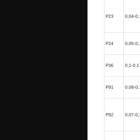
P23
0,04-0,
P24
0,05-0,
P36
0,1-0,1
P91
0,08-0,
Р92
0,07-0,