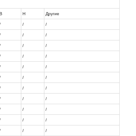
В
Н
Другие
/
/
/
/
/
/
/
/
/
/
/
/
/
/
/
/
/
/
/
/
/
/
/
/
/
/
/
/
/
/
/
/
/