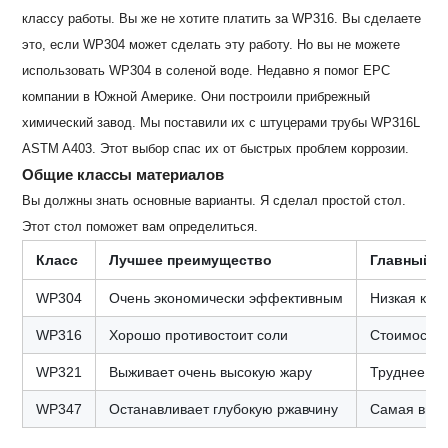
классу работы. Вы же не хотите платить за WP316. Вы сделаете
это, если WP304 может сделать эту работу. Но вы не можете
использовать WP304 в соленой воде. Недавно я помог EPC
компании в Южной Америке. Они построили прибрежный
химический завод. Мы поставили их с штуцерами трубы WP316L
ASTM A403. Этот выбор спас их от быстрых проблем коррозии.
Общие классы материалов
Вы должны знать основные варианты. Я сделал простой стол.
Этот стол поможет вам определиться.
Класс
Лучшее преимущество
Главный Н
WP304
Очень экономически эффективным
Низкая кор
WP316
Хорошо противостоит соли
Стоимость
WP321
Выживает очень высокую жару
Труднее на
WP347
Останавливает глубокую ржавчину
Самая высо