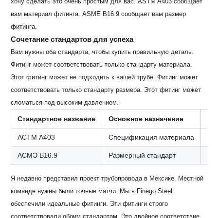
хочу сделать это очень простым для вас. ASTM A403 сообщает
вам материал фитинга. ASME B16.9 сообщает вам размер
фитинга.
Сочетание стандартов для успеха
Вам нужны оба стандарта, чтобы купить правильную деталь.
Фитинг может соответствовать только стандарту материала.
Этот фитинг может не подходить к вашей трубе. Фитинг может
соответствовать только стандарту размера. Этот фитинг может
сломаться под высоким давлением.
Стандартное название
Основное назначение
Кл
АСТМ А403
Спецификация материала
Хи
АСМЭ Б16.9
Размерный стандарт
Ра
Я недавно представил проект трубопровода в Мексике. Местной
команде нужны были точные матчи. Мы в Finego Steel
обеспечили идеальные фитинги. Эти фитинги строго
соответствовали обоим стандартам. Это двойное соответствие