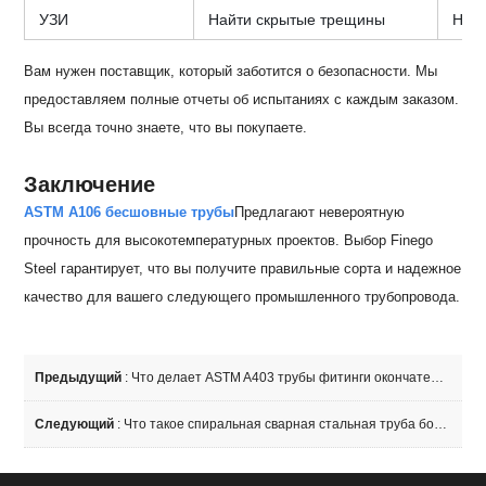
УЗИ
Найти скрытые трещины
Нет 
Вам нужен поставщик, который заботится о безопасности. Мы
предоставляем полные отчеты об испытаниях с каждым заказом.
Вы всегда точно знаете, что вы покупаете.
Заключение
ASTM A106 бесшовные трубы
Предлагают невероятную
прочность для высокотемпературных проектов. Выбор Finego
Steel гарантирует, что вы получите правильные сорта и надежное
качество для вашего следующего промышленного трубопровода.
Предыдущий
:
Что делает ASTM A403 трубы фитинги окончательный выбор для ваших систем давления?
Следующий
:
Что такое спиральная сварная стальная труба большого диаметра и как она сделана?