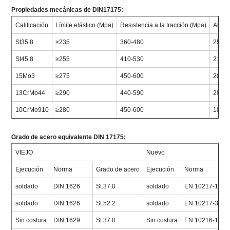
Propiedades mecánicas de DIN17175:
Calificación
Límite elástico (Mpa)
Resistencia a la tracción (Mpa)
Alarg
St35.8
≥235
360-480
25
St45.8
≥255
410-530
21
15Mo3
≥275
450-600
20
13CrMo44
≥290
440-590
20
10CrMo910
≥280
450-600
18
Grado de acero equivalente DIN 17175:
VIEJO
Nuevo
Ejecución
Norma
Grado de acero
Ejecución
Norma
G
soldado
DIN 1626
St.37.0
soldado
EN 10217-1
P
soldado
DIN 1626
St.52.2
soldado
EN 10217-3
P
Sin costura
DIN 1629
St.37.0
Sin costura
EN 10216-1
P