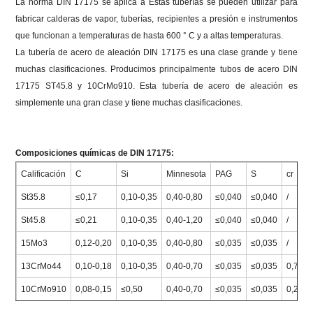
La norma DIN 17175 se aplica a Estas tuberías se pueden utilizar para
fabricar calderas de vapor, tuberías, recipientes a presión e instrumentos
que funcionan a temperaturas de hasta 600 ° C y a altas temperaturas.
La tubería de acero de aleación DIN 17175 es una clase grande y tiene
muchas clasificaciones.
Producimos principalmente tubos de acero DIN
17175 ST45.8 y 10CrMo910.
Esta tubería de acero de aleación es
simplemente una gran clase y tiene muchas clasificaciones.
Composiciones químicas de DIN 17175:
Calificación
C
Si
Minnesota
PAG
S
cr
St35.8
≤0,17
0,10-0,35
0,40-0,80
≤0,040
≤0,040
/
St45.8
≤0,21
0,10-0,35
0,40-1,20
≤0,040
≤0,040
/
15Mo3
0,12-0,20
0,10-0,35
0,40-0,80
≤0,035
≤0,035
/
13CrMo44
0,10-0,18
0,10-0,35
0,40-0,70
≤0,035
≤0,035
0,70-1
10CrMo910
0,08-0,15
≤0,50
0,40-0,70
≤0,035
≤0,035
0,20-0