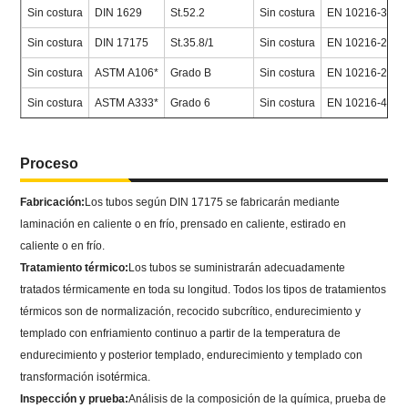
Sin costura
DIN 1629
St.52.2
Sin costura
EN 10216-3
P
Sin costura
DIN 17175
St.35.8/1
Sin costura
EN 10216-2
P
Sin costura
ASTM A106*
Grado B
Sin costura
EN 10216-2
P
Sin costura
ASTM A333*
Grado 6
Sin costura
EN 10216-4
P
Proceso
Fabricación:
Los tubos según DIN 17175 se fabricarán mediante
laminación en caliente o en frío, prensado en caliente, estirado en
caliente o en frío.
Tratamiento térmico:
Los tubos se suministrarán adecuadamente
tratados térmicamente en toda su longitud. Todos los tipos de tratamientos
térmicos son de normalización, recocido subcrítico, endurecimiento y
templado con enfriamiento continuo a partir de la temperatura de
endurecimiento y posterior templado, endurecimiento y templado con
transformación isotérmica.
Inspección y prueba:
Análisis de la composición de la química, prueba de