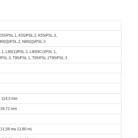
K55/PSL.1, K55/PSL.2, K55/PSL.3,
N80(Q)/PSL.2, N80(Q)/PSL.3
1, L80(1)/PSL.3, L80(9Cr)/PSL.1,
/PSL.3, T95/PSL.1, T95/PSL.2T95/PSL.3
a 114,3 mm
 339,72 mm
 (11,58 ma 12,80 m)