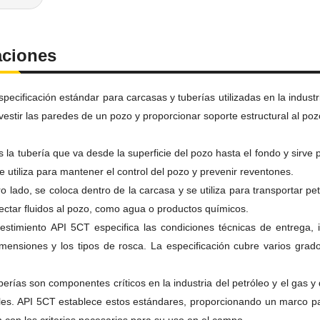
aciones
ecificación estándar para carcasas y tuberías utilizadas en la industri
evestir las paredes de un pozo y proporcionar soporte estructural al poz
s la tubería que va desde la superficie del pozo hasta el fondo y sirve 
 utiliza para mantener el control del pozo y prevenir reventones.
ro lado, se coloca dentro de la carcasa y se utiliza para transportar pe
ectar fluidos al pozo, como agua o productos químicos.
estimiento API 5CT especifica las condiciones técnicas de entrega, i
imensiones y los tipos de rosca.
La especificación cubre varios grad
erías son componentes críticos en la industria del petróleo y el gas y
les.
API 5CT establece estos estándares, proporcionando un marco par
 con los criterios necesarios para su uso en el campo.