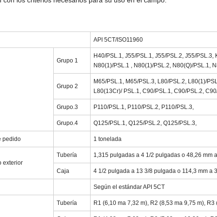
API 5CT/ISO11960
H40/PSL.1, J55/PSL.1, J55/PSL.2, J55/PSL.3, 
Grupo 1
N80(1)/PSL.1 , N80(1)/PSL.2, N80(Q)/PSL.1, 
M65/PSL.1, M65/PSL.3, L80/PSL.2, L80(1)/PSL.
Grupo 2
L80(13Cr)/ PSL.1, C90/PSL.1, C90/PSL.2, C90
Grupo.3
P110/PSL.1, P110/PSL.2, P110/PSL.3,
Grupo.4
Q125/PSL.1, Q125/PSL.2, Q125/PSL.3,
e pedido
1 tonelada
Tubería
1,315 pulgadas a 4 1/2 pulgadas o 48,26 mm 
 exterior
Caja
4 1/2 pulgada a 13 3/8 pulgada o 114,3 mm a
Según el estándar API 5CT
Tubería
R1 (6,10 ma 7,32 m), R2 (8,53 ma 9,75 m), R3