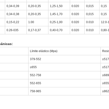
0,34-0,39
0,20-0,35
1,25-1,50
0.020
0,015
0,15
0,34-0,38
0,20-0,35
1,45-1,70
0.020
0,015
0,15
0,15-0,22
1.00
0,25-1,00
0.020
0.010
12.0-
0.26-035
0,17-0,37
0,40-0,70
0.020
0.010
0,80-
ánicas:
Límite elástico (Mpa)
Resis
379-552
≥51
≥655
≥51
552-758
≥68
552-655
≥65
758-965
≥86