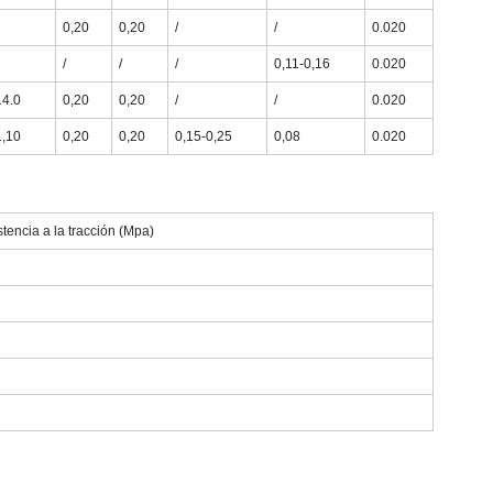
0,20
0,20
/
/
0.020
/
/
/
0,11-0,16
0.020
14.0
0,20
0,20
/
/
0.020
1,10
0,20
0,20
0,15-0,25
0,08
0.020
tencia a la tracción (Mpa)
7
7
9
5
2