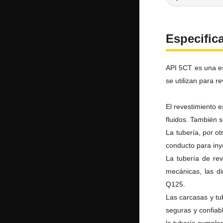
Especific
API 5CT es una esp
se utilizan para r
El revestimiento e
fluidos.
También se
La tubería, por ot
conducto para iny
La tubería de rev
mecánicas, las d
Q125.
Las carcasas y tub
seguras y confiab
la tubería cumplan