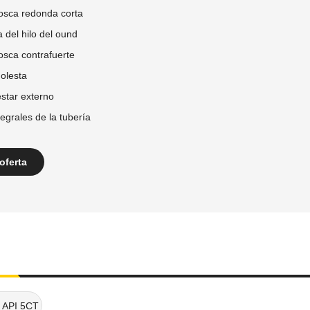
rosca redonda corta
a del hilo del ound
osca contrafuerte
molesta
estar externo
tegrales de la tubería
oferta
e API 5CT