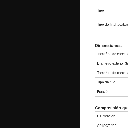
Tipo
Tipo de final-acaba
Dimensiones:
Tamaños de carcasa 
Diámetro exterior (
Tamaños de carcas
Tipo de hilo
Función
Composición qu
Calificación
API 5CT J55