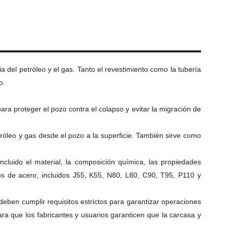
a del petróleo y el gas.
Tanto el revestimiento como la tubería
o.
para proteger el pozo contra el colapso y evitar la migración de
tróleo y gas desde el pozo a la superficie.
También sirve como
ncluido el material, la composición química, las propiedades
os de acero, incluidos J55, K55, N80, L80, C90, T95, P110 y
 deben cumplir requisitos estrictos para garantizar operaciones
a que los fabricantes y usuarios garanticen que la carcasa y