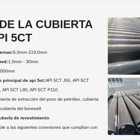
DE LA CUBIERTA
PI 5CT
ernas:
6,0mm-219,0mm
red:
1,0mm - 30mm
2000mm
 principal de api 5ct:
API 5CT J55, API 5CT
, API 5CT L80, API 5CT P110.
ierta de extracción del pozo de petróleo, cubierta
 cubierta del borewell
ubería de revestimiento
ble a las siguientes conexiones que cumplían con