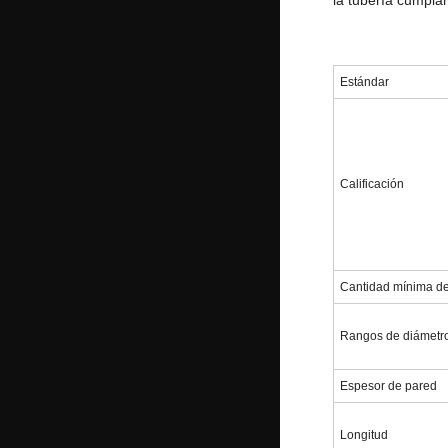
Estándar
Calificación
Cantidad mínima d
Rangos de diámetro
Espesor de pared
Longitud