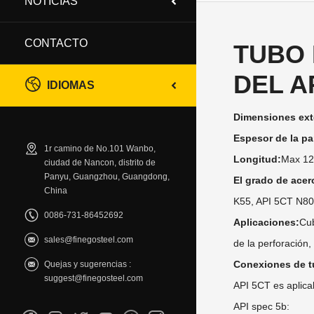
NOTICIAS
CONTACTO
TUBO 
DEL A
IDIOMAS
Dimensiones ext
Espesor de la pa
1r camino de No.101 Wanbo,
Longitud:
Max 1
ciudad de Nancon, distrito de
Panyu, Guangzhou, Guangdong,
El grado de acero
China
K55, API 5CT N80
0086-731-86452692
Aplicaciones:
Cub
sales@finegosteel.com
de la perforación,
Conexiones de t
Quejas y sugerencias :
suggest@finegosteel.com
API 5CT es aplica
API spec 5b: