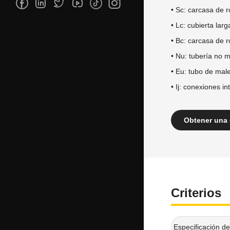
• Sc: carcasa de 
• Lc: cubierta larg
• Bc: carcasa de r
• Nu: tubería no 
• Eu: tubo de mal
• Ij: conexiones in
Obtener una 
Criterios
Especificación d