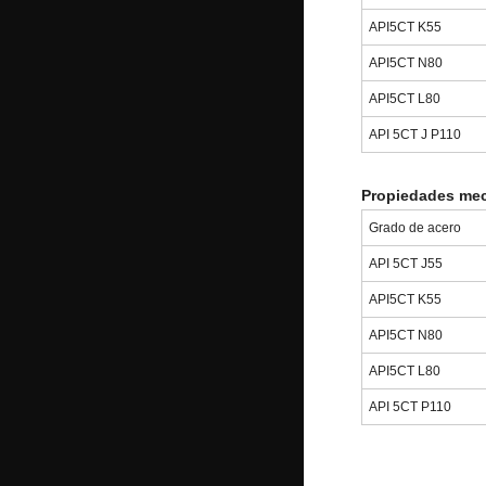
API5CT K55
API5CT N80
API5CT L80
API 5CT J P110
Propiedades mec
Grado de acero
API 5CT J55
API5CT K55
API5CT N80
API5CT L80
API 5CT P110