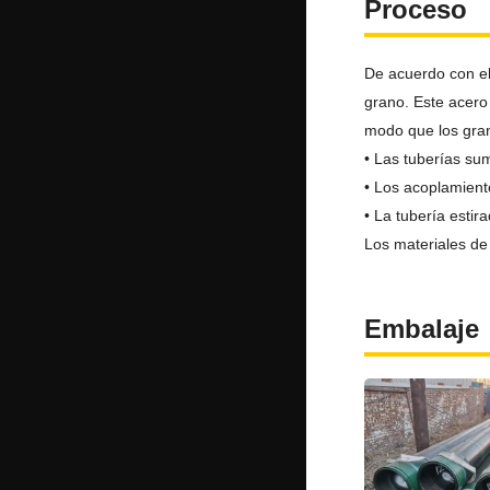
Proceso
De acuerdo con el 
grano. Este acero
modo que los gran
• Las tuberías sum
• Los acoplamient
• La tubería estir
Los materiales de 
Embalaje