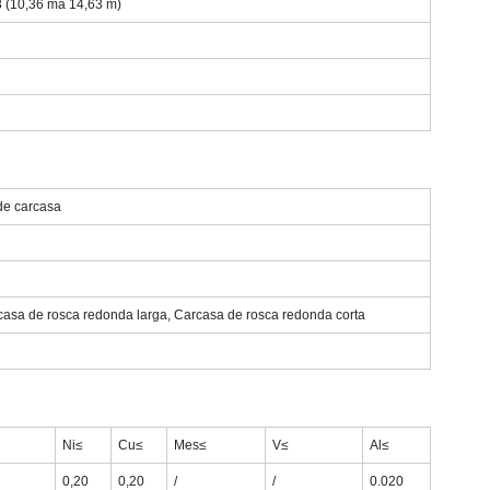
3 (10,36 ma 14,63 m)
de carcasa
casa de rosca redonda larga, Carcasa de rosca redonda corta
Ni≤
Cu≤
Mes≤
V≤
Al≤
0,20
0,20
/
/
0.020