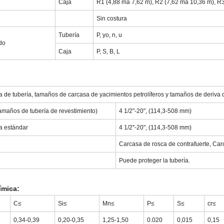
Caja
R1 (4,88 ma 7,62 m), R2 (7,62 ma 10,36 m), R
Sin costura
Tubería
P, yo, n, u
do
Caja
P, S, B, L
de tubería, tamaños de carcasa de yacimientos petrolíferos y tamaños de deriva 
tamaños de tubería de revestimiento)
4 1/2"-20", (114,3-508 mm)
a estándar
4 1/2"-20", (114,3-508 mm)
Carcasa de rosca de contrafuerte, Car
Puede proteger la tubería.
ímica:
C≤
Si≤
Mn≤
P≤
S≤
cr≤
0,34-0,39
0,20-0,35
1,25-1,50
0.020
0,015
0,15