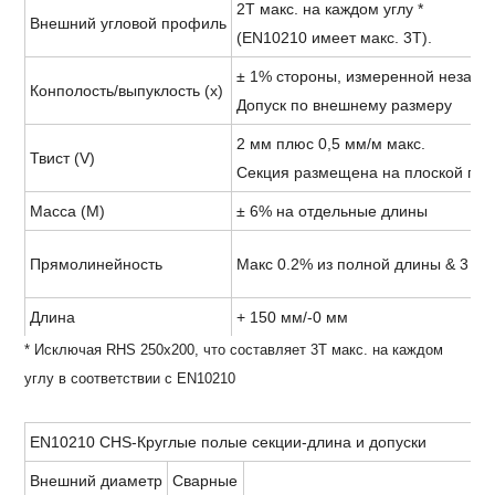
2T макс. на каждом углу *
Внешний угловой профиль
(EN10210 имеет макс. 3T).
± 1% стороны, измеренной незави
Конполость/выпуклость (x)
Допуск по внешнему размеру
2 мм плюс 0,5 мм/м макс.
Твист (V)
Секция размещена на плоской пове
Масса (M)
± 6% на отдельные длины
Прямолинейность
Макс 0.2% из полной длины & 3 мм
Длина
+ 150 мм/-0 мм
* Исключая RHS 250x200, что составляет 3T макс. на каждом
углу в соответствии с EN10210
EN10210 CHS-Круглые полые секции-длина и допуски
Внешний диаметр
Сварные