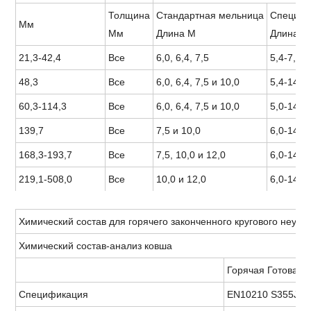
Толщина
Стандартная мельница
Специал
Мм
Мм
Длина M
Длина м 
21,3-42,4
Все
6,0, 6,4, 7,5
5,4-7,5
48,3
Все
6,0, 6,4, 7,5 и 10,0
5,4-14,6
60,3-114,3
Все
6,0, 6,4, 7,5 и 10,0
5,0-14,6
139,7
Все
7,5 и 10,0
6,0-14,5
168,3-193,7
Все
7,5, 10,0 и 12,0
6,0-14,6
219,1-508,0
Все
10,0 и 12,0
6,0-14,6
Химический состав для горячего законченного кругового неубе
Химический состав-анализ ковша
Горячая Готовая 
Спецификация
EN10210 S355J2H 