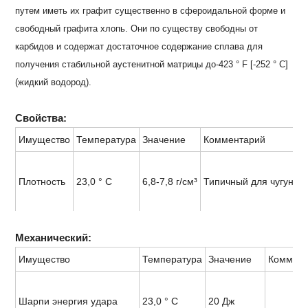
путем иметь их графит существенно в сфероидальной форме и
свободный графита хлопь. Они по существу свободны от
карбидов и содержат достаточное содержание сплава для
получения стабильной аустенитной матрицы до-423 ° F [-252 ° C]
(жидкий водород).
Свойства:
Имущество
Температура
Значение
Комментарий
Плотность
23,0 ° C
6,8-7,8 г/см³
Типичный для чугуна
Механический:
Имущество
Температура
Значение
Коммент
Шарпи энергия удара
23,0 ° C
20 Дж