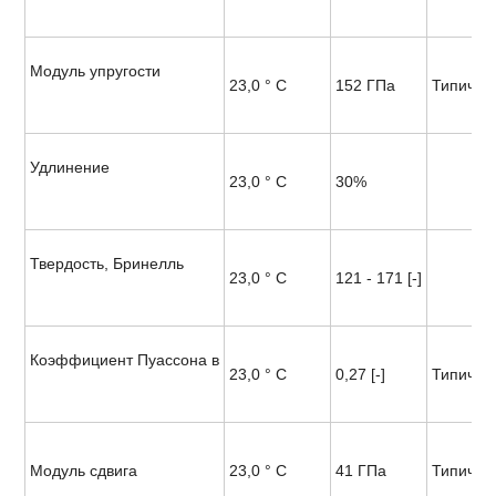
Модуль упругости
23,0 ° C
152 ГПа
Типичны
Удлинение
23,0 ° C
30%
Твердость, Бринелль
23,0 ° C
121 - 171 [-]
Коэффициент Пуассона в
23,0 ° C
0,27 [-]
Типичны
Модуль сдвига
23,0 ° C
41 ГПа
Типичны