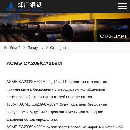
СТАНДАРТ
Домой
Продукты
Стандарт
АСМЭ СА209/СА209М
ASME SA209/SA209M T1, T1a, T1b является стандартом,
применимым к бесшовным углеродистой молибденовой
легированной стали котла и труб перегревателя.
Трубки АСМЭ СА209/СА209М будут сделаны безшовным
процессом и будут или горяч-закончены или холодное
законченное как определено.
ASME SA209/SA209M охватывает несколько марок минимальной