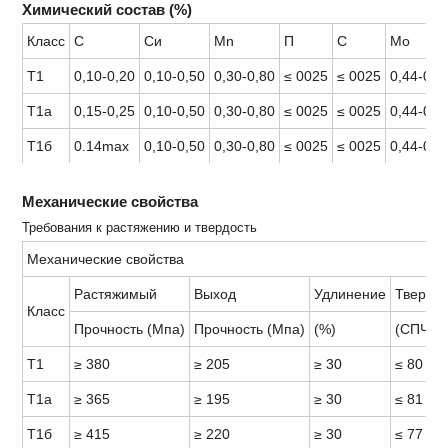
Химический состав (%)
Класс
С
Си
Mn
П
С
Мо
Т1
0,10-0,20
0,10-0,50
0,30-0,80
≤ 0025
≤ 0025
0,44-0,6
Т1а
0,15-0,25
0,10-0,50
0,30-0,80
≤ 0025
≤ 0025
0,44-0,6
Т1б
0.14max
0,10-0,50
0,30-0,80
≤ 0025
≤ 0025
0,44-0,6
Механические свойства
Требования к растяжению и твердость
Механические свойства
Растяжимый
Выход
Удлинение
Твердос
Класс
Прочность (Мпа)
Прочность (Мпа)
(%)
(СПЧ)
Т1
≥ 380
≥ 205
≥ 30
≤ 80
Т1а
≥ 365
≥ 195
≥ 30
≤ 81
Т1б
≥ 415
≥ 220
≥ 30
≤ 77