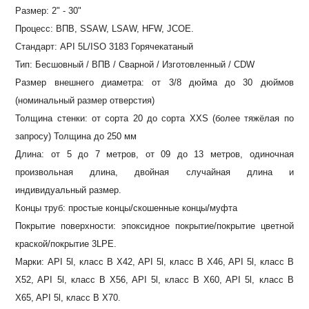
Размер: 2" - 30"
Процесс: ВПВ, SSAW, LSAW, HFW, JCOE.
Стандарт: API 5L/ISO 3183 Горячекатаный
Тип: Бесшовный / ВПВ / Сварной / Изготовленный / CDW
Размер внешнего диаметра: от 3/8 дюйма до 30 дюймов
(номинальный размер отверстия)
Толщина стенки: от сорта 20 до сорта XXS (более тяжёлая по
запросу) Толщина до 250 мм
Длина: от 5 до 7 метров, от 09 до 13 метров, одиночная
произвольная длина, двойная случайная длина и
индивидуальный размер.
Концы труб: простые концы/скошенные концы/муфта
Покрытие поверхности: эпоксидное покрытие/покрытие цветной
краской/покрытие 3LPE.
Марки: API 5l, класс B X42, API 5l, класс B X46, API 5l, класс B
X52, API 5l, класс B X56, API 5l, класс B X60, API 5l, класс B
X65, API 5l, класс B X70.