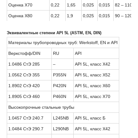
Оценка Х70
0,22
1,65
0,025
0,015
82 – 110
Оценка Х80
0,22
1,9
0,025
0,015
90 – 120
Эквивалентные степени API 5L (ASTM, EN, DIN)
Материалы трубопроводных труб: Werkstoff, EN и API
Веркстофф/DIN
RU
API
1.0486 СтЭ 285
–
API 5L, класс X42
1.0562 СтЭ 355
P355N
API 5L, класс X52
1.8902 СтЭ 420
P420N
API 5L, класс X60
1.8905 СтЭ 460
P460N
API 5L, класс X70
Высокопрочные стальные трубы
1.0457 СтЭ 240.7
L245NB
API 5L, класс Б
1.0484 СтЭ 290.7
L290NB
API 5L, класс X42