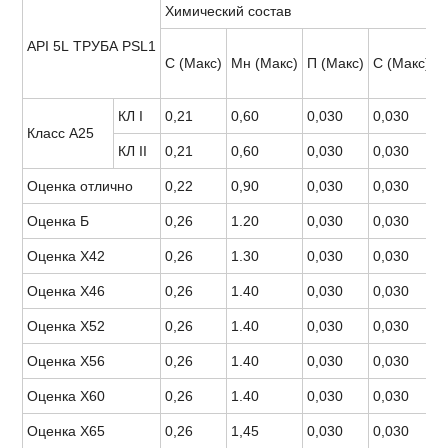
Химический состав
М
API 5L ТРУБА PSL1
Р
С (Макс)
Мн (Макс)
П (Макс)
С (Макс)
П
КЛ I
0,21
0,60
0,030
0,030
Класс А25
4
КЛ II
0,21
0,60
0,030
0,030
Оценка отлично
0,22
0,90
0,030
0,030
4
Оценка Б
0,26
1.20
0,030
0,030
6
Оценка Х42
0,26
1.30
0,030
0,030
6
Оценка Х46
0,26
1.40
0,030
0,030
6
Оценка Х52
0,26
1.40
0,030
0,030
6
Оценка Х56
0,26
1.40
0,030
0,030
7
Оценка Х60
0,26
1.40
0,030
0,030
7
Оценка Х65
0,26
1,45
0,030
0,030
7