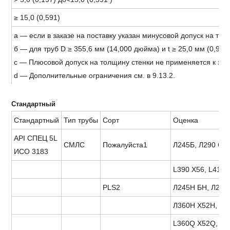
≥ 15,0 (0,591)
а — если в заказе на поставку указан минусовой допуск на т
б — для труб D ≥ 355,6 мм (14,000 дюйма) и t ≥ 25,0 мм (0,9
c — Плюсовой допуск на толщину стенки не применяется к зон
d — Дополнительные ограничения см. в 9.13.2.
Стандартный
Стандартный
Тип трубы
Сорт
Оценка
API СПЕЦ 5L
СМЛС
Пожалуйста1
Л245Б, Л290 С42,
ИСО 3183
L390 X56, L415 
PLS2
Л245Н БН, Л290
Л360Н Х52Н, Л3
L360Q X52Q, L3