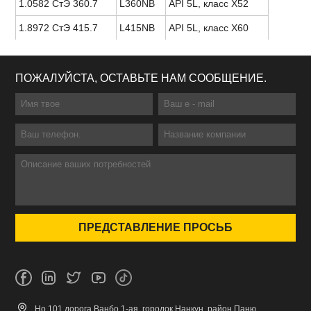
1.0582 СтЭ 360.7
L360NB
API 5L, класс X52
1.8972 СтЭ 415.7
L415NB
API 5L, класс X60
ПОЖАЛУЙСТА, ОСТАВЬТЕ НАМ СООБЩЕНИЕ.
Но.101 дорога Ванбо 1-ая, городок Нанкун, район Паню,