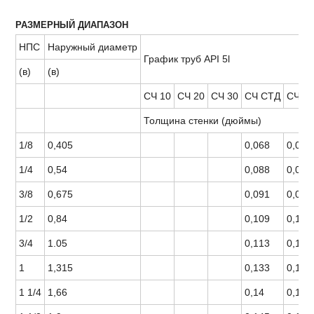
РАЗМЕРНЫЙ ДИАПАЗОН
НПС
Наружный диаметр
График труб API 5l
(в)
(в)
СЧ 10
СЧ 20
СЧ 30
СЧ СТД
СЧ 4
Толщина стенки (дюймы)
1/8
0,405
0,068
0,068
1/4
0,54
0,088
0,088
3/8
0,675
0,091
0,091
1/2
0,84
0,109
0,109
3/4
1.05
0,113
0,113
1
1,315
0,133
0,133
1 1/4
1,66
0,14
0,14