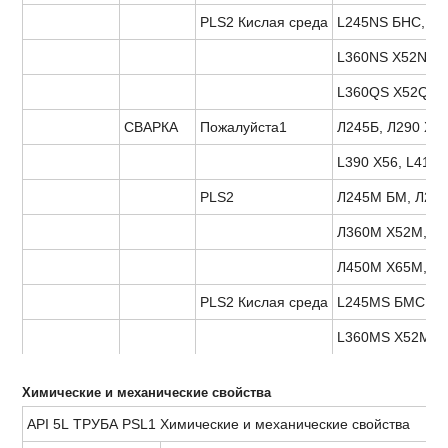
PLS2 Кислая среда
L245NS БНС, L2
L360NS X52NS, 
L360QS X52QS,
СВАРКА
Пожалуйста1
Л245Б, Л290 Х42
L390 X56, L415 
PLS2
Л245М БМ, Л29
Л360М Х52М, Л
Л450М Х65М, Л
PLS2 Кислая среда
L245MS БМС, L
L360MS X52MS,
Химические и механические свойства
API 5L ТРУБА PSL1 Химические и механические свойства