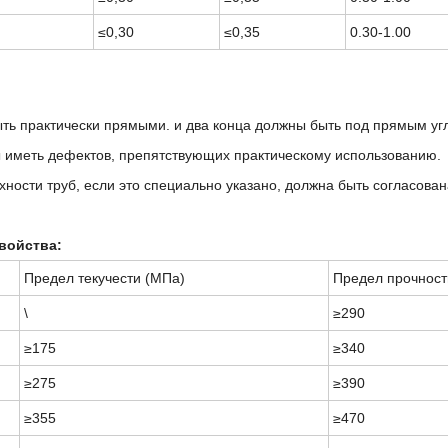
≤0,30
≤0,35
0.30-1.00
ть практически прямыми.
и два конца должны быть под прямым угло
 иметь дефектов, препятствующих практическому использованию.
ности труб, если это специально указано, должна быть согласован
войства:
Предел текучести (МПа)
Предел прочност
\
≥290
≥175
≥340
≥275
≥390
≥355
≥470