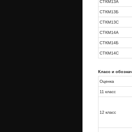
СТКМ13А
СТКМ13Б
СТКМ13С
СТКМ14А
СТКМ14Б
СТКМ14С
Класс и обозна
Оценка
11 класс
12 класс