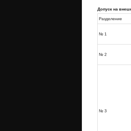
Допуск на внеш
Разделение
№ 1
№ 2
№ 3