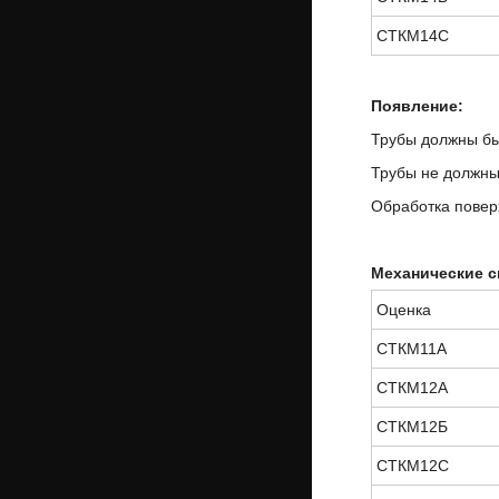
СТКМ14С
Появление:
Трубы должны бы
Трубы не должны
Обработка поверх
Механические с
Оценка
СТКМ11А
СТКМ12А
СТКМ12Б
СТКМ12С