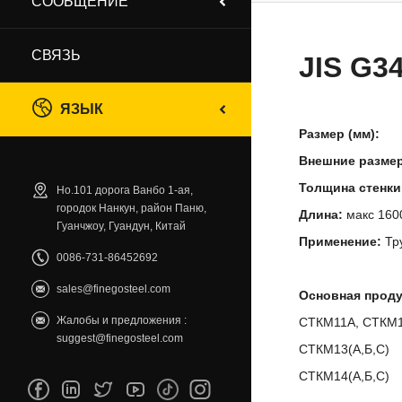
СООБЩЕНИЕ
СВЯЗЬ
JIS G3
ЯЗЫК
Размер (мм):
Внешние
разм
Толщина стенки
Но.101 дорога Ванбо 1-ая,
городок Нанкун, район Паню,
Длина:
макс 160
Гуанчжоу, Гуандун, Китай
Применение:
Тру
0086-731-86452692
sales@finegosteel.com
Основная проду
Жалобы и предложения :
СТКМ11А, СТКМ1
suggest@finegosteel.com
СТКМ13(А,Б,С)
СТКМ14(А,Б,С)