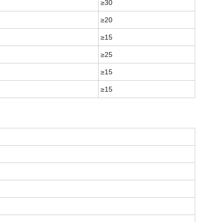
≥30
≥20
≥15
≥25
≥15
≥15