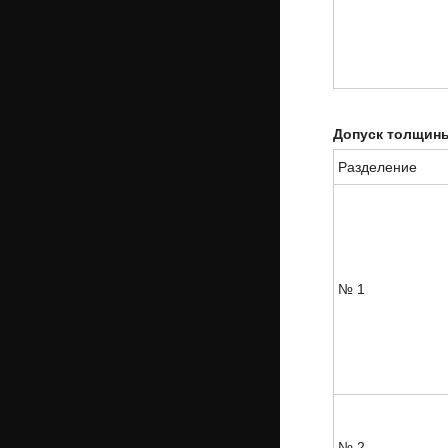
Допуск толщин
Разделение
№ 1
№ 2