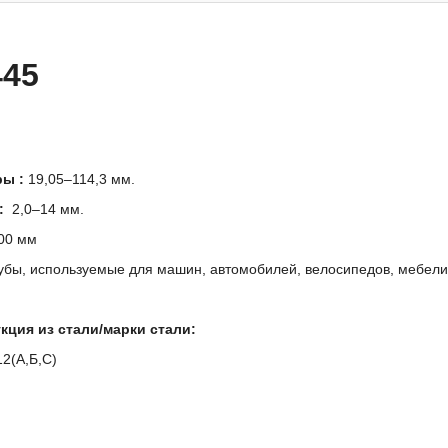
445
еры
:
19,05–114,3 мм.
:
2,0–14 мм.
00 мм
бы, используемые для машин, автомобилей, велосипедов, мебели,
кция из стали/марки стали:
2(А,Б,С)