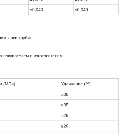
≤0,040
≤0,040
м к ​​оси трубки
а покупателем и изготовителем.
и (МПа)
Удлинение (%)
≥35
≥35
≥25
≥20