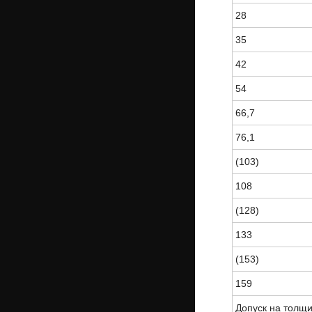
28
35
42
54
66,7
76,1
(103)
108
(128)
133
(153)
159
Допуск на толщи