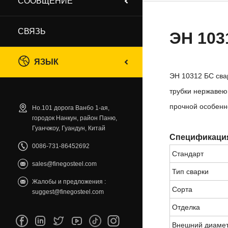
СООБЩЕНИЕ
СВЯЗЬ
ЭН 103
ЯЗЫК
ЭН 10312 БС сва
трубки нержавею
прочной особенн
Но.101 дорога Ванбо 1-ая,
городок Нанкун, район Паню,
Гуанчжоу, Гуандун, Китай
Спецификаци
0086-731-86452692
Стандарт
sales@finegosteel.com
Тип сварки
Жалобы и предложения :
Сорта
suggest@finegosteel.com
Отделка
Внешний диаме