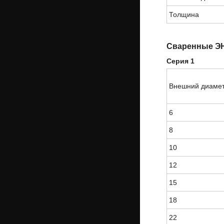
Толщина
Сваренные ЭН
Серия 1
Внешний диаме
6
8
10
12
15
18
22