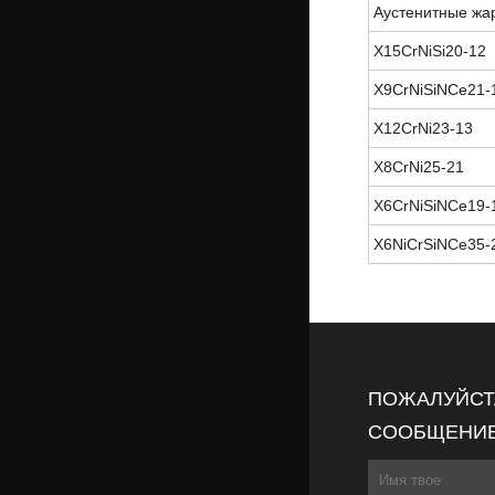
Аустенитные жа
X15CrNiSi20-12
X9CrNiSiNCe21-
X12CrNi23-13
X8CrNi25-21
X6CrNiSiNCe19-
X6NiCrSiNCe35-
ПОЖАЛУЙСТА
СООБЩЕНИЕ