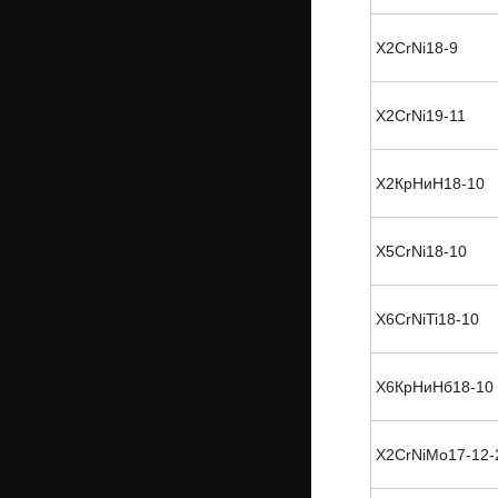
X2CrNi18-9
X2CrNi19-11
Х2КрНиН18-10
X5CrNi18-10
X6CrNiTi18-10
Х6КрНиНб18-10
X2CrNiMo17-12-