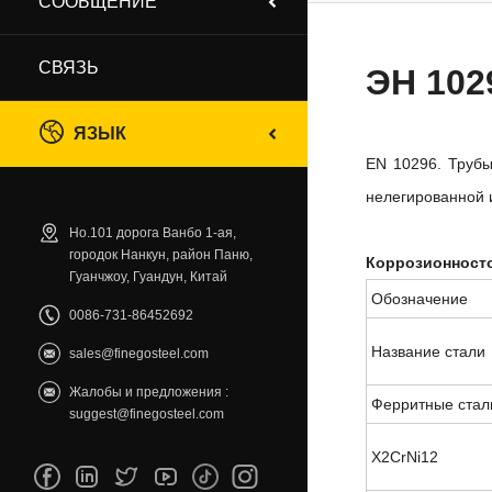
СООБЩЕНИЕ
СВЯЗЬ
ЭН 102
ЯЗЫК
EN 10296. Трубы
нелегированной 
Но.101 дорога Ванбо 1-ая,
городок Нанкун, район Паню,
Коррозионност
Гуанчжоу, Гуандун, Китай
Обозначение
0086-731-86452692
Название стали
sales@finegosteel.com
Жалобы и предложения :
Ферритные стал
suggest@finegosteel.com
X2CrNi12