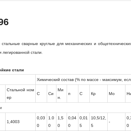
96
 стальные сварные круглые для механических и общетехнических 
и легированной стали.
ойкие стали
Химический состав (% по массе - максимум, есл
Стальной ном
Ми
С
Си
п
С
Кр
Мо
Н
ер
н.
и
0,03
1.0
1,5
0,04
0,01
10,5/12,
0,
1,4003
-
0
0
0
0
5
5
0