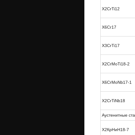
X2CrTi12
X6Cr17
X3CrTi17
X2CrMoTi18-2
X6CrMoNb17-1
X2CrTiNb18
Аустенитные ст
Х2КрНиН18-7