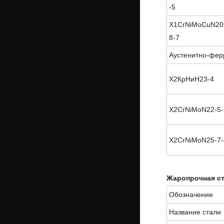
-5
X1CrNiMoCuN20
8-7
Аустенитно-фер
Х2КрНиН23-4
X2CrNiMoN22-5-
X2CrNiMoN25-7-
Жаропрочная с
Обозначение
Название стали