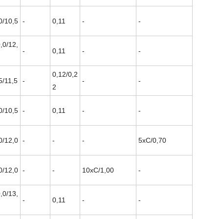
0/10,5
-
0,11
-
-
,0/12,
-
0,11
-
-
0,12/0,2
5/11,5
-
-
-
2
0/10,5
-
0,11
-
-
0/12,0
-
-
-
5xC/0,70
0/12,0
-
-
10xC/1,00
-
,0/13,
-
0,11
-
-