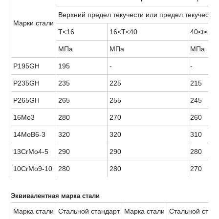
Верхний предел текучести или предел текучести 
Марки стали
Т<16
16<Т<40
40<t≤60
МПа
МПа
МПа
P195GH
195
-
-
P235GH
235
225
215
P265GH
265
255
245
16Mo3
280
270
260
14МоВ6-3
320
320
310
13CrMo4-5
290
290
280
10CrMo9-10
280
280
270
Эквивалентная марка стали
Марка стали
Стальной стандарт
Марка стали
Стальной стан