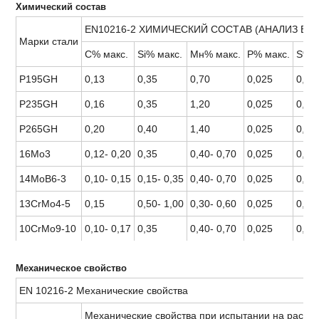
Химический состав
EN10216-2 ХИМИЧЕСКИЙ СОСТАВ (АНАЛИЗ В 
Марки стали
С% макс.
Si% макс.
Мн% макс.
Р% макс.
S% м
P195GH
0,13
0,35
0,70
0,025
0,02
P235GH
0,16
0,35
1,20
0,025
0,02
P265GH
0,20
0,40
1,40
0,025
0,02
16Mo3
0,12- 0,20
0,35
0,40- 0,70
0,025
0,02
14МоВ6-3
0,10- 0,15
0,15- 0,35
0,40- 0,70
0,025
0,02
13CrMo4-5
0,15
0,50- 1,00
0,30- 0,60
0,025
0,02
10CrMo9-10
0,10- 0,17
0,35
0,40- 0,70
0,025
0,02
Механическое свойство
EN 10216-2 Механические свойства
Механические свойства при испытании на растя