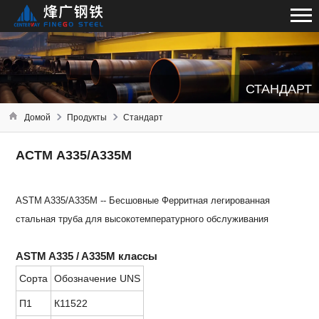
СТАНДАРТ
Домой
Продукты
Стандарт
АСТМ А335/А335М
ASTM A335/A335M -- Бесшовные Ферритная легированная
стальная труба для высокотемпературного обслуживания
ASTM A335 / A335M классы
Сорта
Обозначение UNS
П1
К11522