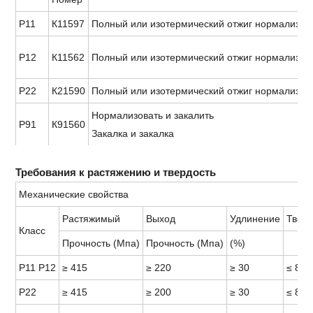
Р11
К11597
Полный или изотермический отжиг нормализует
Р12
К11562
Полный или изотермический отжиг нормализует
Р22
К21590
Полный или изотермический отжиг нормализует
Нормализовать и закалить
Р91
К91560
Закалка и закалка
Требования к растяжению и твердость
Механические свойства
Растяжимый
Выход
Удлинение
Тверд
Класс
Прочность (Мпа)
Прочность (Мпа)
(%)
Р11 Р12
≥ 415
≥ 220
≥ 30
≤ 89
Р22
≥ 415
≥ 200
≥ 30
≤ 89