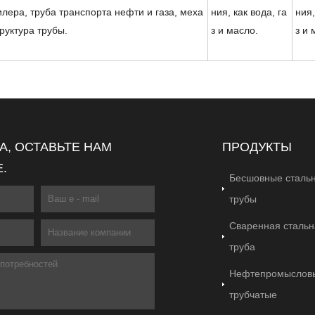
илера, труба транспорта нефти и газа, меха
ния, как вода, га
ния,
руктура трубы.
з и масло.
з и 
, ОСТАВЬТЕ НАМ
ПРОДУКТЫ
.
Бесшовные сталь
трубы
Сваренная стальн
труба
Нефтепромыслов
трубчатые