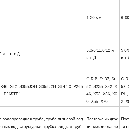
1-20 мм
6-6
5,8/6/11,8/12 м ..
5,8/
 м .. и т. Д.
и т. Д.
и т. 
G R.B, St 37, St
G R.
 X46, X52, S355JOH, S355J2H, St 44,0, P265
52, S235, X42, X
52,
H, P265TR1
46, X52, X56, X6
RH, 
0, X65, X70
2, X
 водопроводная труба, труба питьевой вод
Поставка жидкос
Пос
очных вод, структурная трубка, жидкая труб
ти низкого давле
ти н