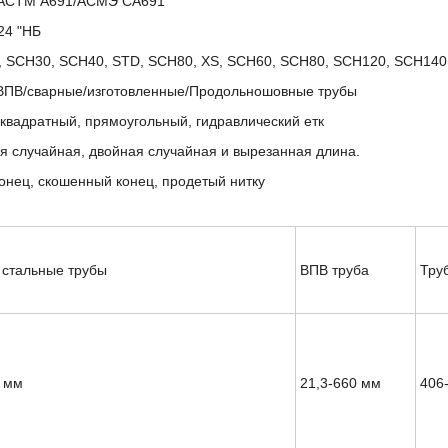
АСТМ А691/АСМЭ СА691
24 "НБ
 SCH30, SCH40, STD, SCH80, XS, SCH60, SCH80, SCH120, SCH140
ВПВ/сварные/изготовленные/Продольношовные трубы
 квадратный, прямоугольный, гидравлический етк
я случайная, двойная случайная и вырезанная длина.
онец, скошенный конец, продетый нитку
стальные трубы
ВПВ труба
Тру
4 мм
21,3-660 мм
406