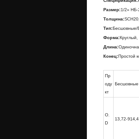
Спецификация:
Размер:
1/2» НБ-
Толщина:
SCH20,
Тип:
Бесшовные/
Форма:
Круглый,
Длина:
Одиночна
Конец:
Простой к
Пр
оду
Бесшовные 
кт
O.
13,72-914,
D