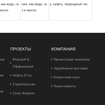
 как вода, га
ния, как вода, га
у, нефть, природный газ
масло.
з и масло.
ПРОЕКТЫ
КОМПАНИЯ
ные
Морской &
Презентация компании
Оффшорный
Зарубежные выставки
ая
Нефть & Газ
Клиентский опыт
Строительство
Наши клиенты.
ые
Сила Энергия