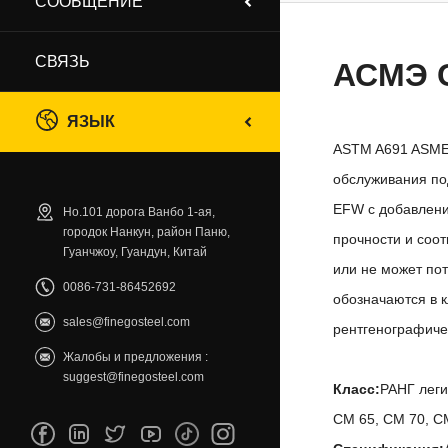
СООБЩЕНИЕ
СВЯЗЬ
АСМЭ 
ЯЗЫК
ASTM A691 ASME 
обслуживания по
EFW с добавлени
Но.101 дорога Ванбо 1-ая,
городок Нанкун, район Паню,
прочности и соо
Гуанчжоу, Гуандун, Китай
или не может по
0086-731-86452692
обозначаются в к
sales@finegosteel.com
рентгенографиче
Жалобы и предложения :
suggest@finegosteel.com
Класс:
РАНГ леги
CM 65, CM 70, C