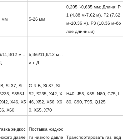
0,205 '-0,635 мм; Длина: Р
1 (4,88 м-7,62 м), Р2 (7,62
0 мм
5-26 мм
м-10,36 м), Р3 (10,36 м-бо
лее длинный)
6/11,8/12 м ..
5,8/6/11,8/12 м ..
Д.
и т. Д.
B, St 37, St
G R.B, St 37, St
 S235, S355J
52, S235, X42, X
H40, J55, K55, N80, C75, L
X42, X46, X5
46, X52, X56, X6
80, C90, T95, Q125
56, X60
0, X65, X70
тавка жидкос
Поставка жидкос
изкого давле
ти низкого давле
Транспортировать газ, вод