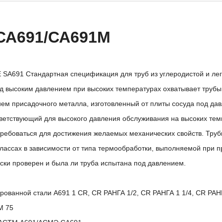
СА691/СА691М
SA691 Стандартная спецификация для труб из углеродистой и лег
д высоким давлением при высоких температурах охватывает трубы 
ем присадочного металла, изготовленный от плиты сосуда под дав
тветствующий для высокого давления обслуживания на высоких тем
требоваться для достижения желаемых механических свойств. Труб
лассах в зависимости от типа термообработки, выполняемой при пр
ски проверен и была ли труба испытана под давлением.
рованной стали A691 1 CR, CR РАНГА 1/2, CR РАНГА 1 1/4, CR РАНГ
M 75