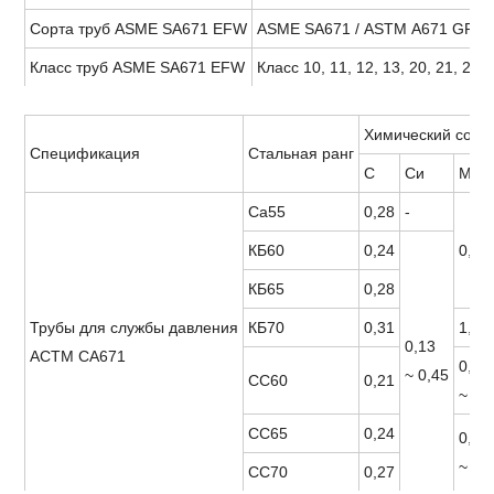
Сорта труб ASME SA671 EFW
ASME SA671 / ASTM A671 GRADE 
Класс труб ASME SA671 EFW
Класс 10, 11, 12, 13, 20, 21, 22, 
Химический сост
Спецификация
Стальная ранг
С
Си
Mn
Ca55
0,28
-
КБ60
0,24
0,98
КБ65
0,28
Трубы для службы давления
КБ70
0,31
1,30
0,13
АСТМ СА671
0,55
~ 0,45
СС60
0,21
~ 0,
СС65
0,24
0,79
~ 1,
СС70
0,27