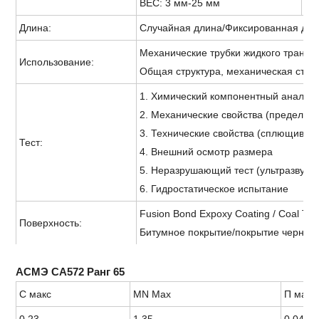
ВЕС: 3 мм-25 мм
ВЕ
Длина:
Случайная длина/Фиксированная дли
Механические трубки жидкого трансп
Использование:
Общая структура, механическая струк
1. Химический компонентный анализ
2. Механические свойства (предел пр
3. Технические свойства (сплющивая т
Тест:
4. Внешний осмотр размера
5. Неразрушающий тест (ультразвуков
6. Гидростатическое испытание
Fusion Bond Expoxy Coating / Coal Ta
Поверхность:
Битумное покрытие/покрытие черного
АСМЭ СА572 Ранг 65
С макс
MN Max
П макс