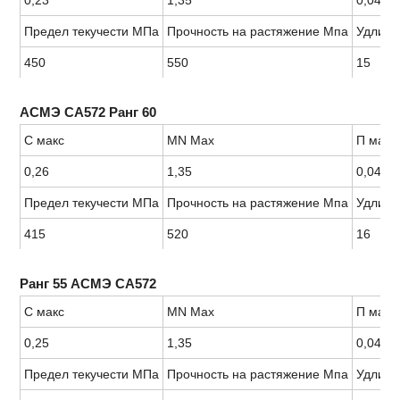
0,23
1,35
0,04
Предел текучести МПа
Прочность на растяжение Мпа
Удлине
450
550
15
АСМЭ СА572 Ранг 60
С макс
MN Max
П макс
0,26
1,35
0,04
Предел текучести МПа
Прочность на растяжение Мпа
Удлине
415
520
16
Ранг 55 АСМЭ СА572
С макс
MN Max
П макс
0,25
1,35
0,04
Предел текучести МПа
Прочность на растяжение Мпа
Удлине