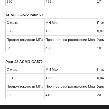
380
485
17
АСМЭ СА572 Ранг 50
С макс
MN Max
П макс
0,23
1,35
0,04
Предел текучести МПа
Прочность на растяжение Мпа
Удлине
345
450
18
Ранг 42 АСМЭ СА572
С макс
MN Max
П макс
0,21
1,35
0,04
Предел текучести МПа
Прочность на растяжение Мпа
Удлине
290
415
20