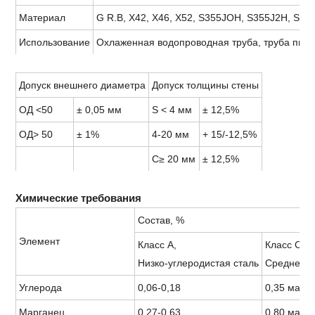
Материал
G R.B, X42, X46, X52, S355JOH, S355J2H, St 
Использование
Охлаженная водопроводная труба, труба питьев
Допуск внешнего диаметра
Допуск толщины стены
ОД <50
± 0,05 мм
S < 4 мм
± 12,5%
ОД> 50
± 1%
4-20 мм
+ 15/-12,5%
С≥ 20 мм
± 12,5%
Химические требования
Состав, %
Элемент
Класс А,
Класс C,
Низко-углеродистая сталь
Средне-уг
Углерода
0,06-0,18
0,35 макс
Марганец
0,27-0,63
0,80 макс